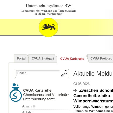
Untersuchungsämter-BW
Lebensmittelüberwachung und Tiergesundheit
in Baden-Württemberg
Portal
CVUA Stuttgart
CVUA Freiburg
CVUA Karlsruhe
Aktuelle Meld
03.08.2026
Zwischen Schönh
Gesundheitsrisiko: 
Wimpernwachstums
Anschrift
Volle, lange Wimpern gelte
Frauen zu Wimpernseren mit
Anfahrt