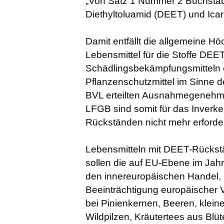
„Von Satz 1 Nummer 2 Buchstab
Diethyltoluamid (DEET) und Icari
Damit entfällt die allgemeine H
Lebensmittel für die Stoffe DEET 
Schädlingsbekämpfungsmitteln e
Pflanzenschutzmittel im Sinne 
BVL erteilten Ausnahmegenehmi
LFGB sind somit für das Inverk
Rückständen nicht mehr erforder
Lebensmitteln mit DEET-Rückstän
sollen die auf EU-Ebene im Jah
den innereuropäischen Handel, 
Beeinträchtigung europäischer 
bei Pinienkernen, Beeren, kle
Wildpilzen, Kräutertees aus Blü