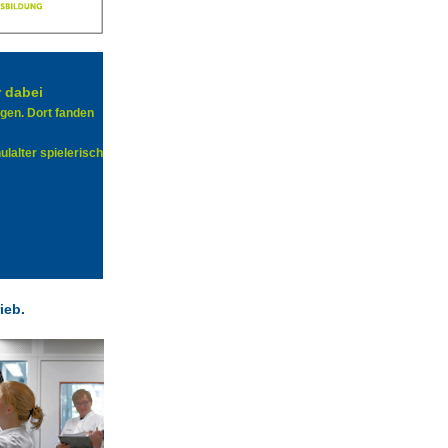
r dabei
gen. Dort fanden
lalter spielerisch
ieb.