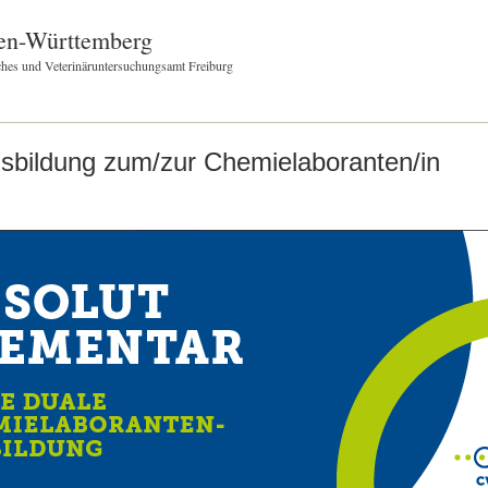
en-Württemberg
hes und Veterinäruntersuchungsamt Freiburg
sbildung zum/zur Chemielaboranten/in