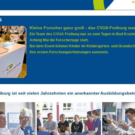
s
Kleine Forscher ganz groß - das CVUA Freiburg wa
Ein Team des CVUA Freiburg war an zwei Tagen in Bad Krozin
Anfang Mai die Forschertage statt.
Bei dem Event können Kinder im Kindergarten- und Grundschu
ihre ersten Forschungserfahrungen sammeln.
burg ist seit vielen Jahrzehnten ein anerkannter Ausbildungsbetr