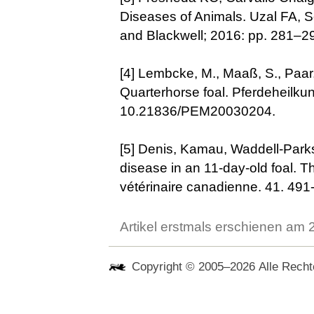
Diseases of Animals. Uzal FA, S
and Blackwell
; 2016: pp. 281–2
[4]
Lembcke, M., Maaß, S., Paar,
Quarterhorse foal
. Pferdeheilku
10.21836/PEM20030204.
[5]
Denis, Kamau, Waddell-Parks,
disease in an 11-day-old foal. T
vétérinaire canadienne
. 41. 491
Artikel erstmals erschienen am
Copyright © 2005–2026 Alle Rechte