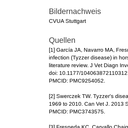
Bildernachweis
CVUA Stuttgart
Quellen
[1]
García
JA, Navarro MA, Fres
infection (Tyzzer disease) in ho
literature review. J Vet Diagn I
doi: 10.1177/1040638721103121
PMCID: PMC9254052.
[2]
Swerczek TW.
Tyzzer's disea
1969 to 2010. Can Vet J.
2013 S
PMCID: PMC3743575.
[3]
Fresneda KC, Carvallo
Chai