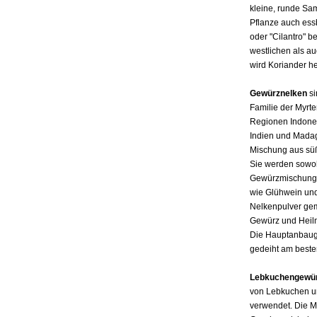
kleine, runde Sa
Pflanze auch ess
oder "Cilantro" b
westlichen als a
wird Koriander he
Gewürznelken
si
Familie der Myrt
Regionen Indones
Indien und Madag
Mischung aus süße
Sie werden sowoh
Gewürzmischungen
wie Glühwein un
Nelkenpulver gem
Gewürz und Heilmi
Die Hauptanbaug
gedeiht am besten
Lebkuchengewü
von Lebkuchen un
verwendet. Die M