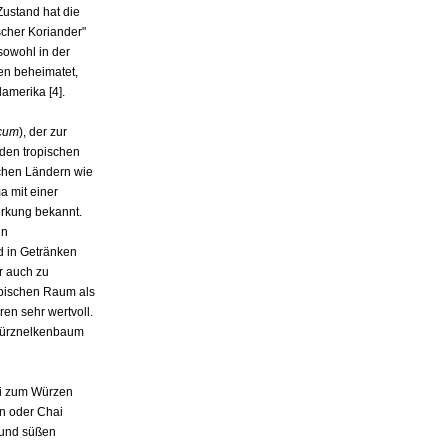
Zustand hat die
scher Koriander"
sowohl in der
en beheimatet,
amerika [4].
icum
), der zur
den tropischen
chen Ländern wie
a mit einer
Wirkung bekannt.
in
d in Getränken
r auch zu
abischen Raum als
en sehr wertvoll.
ewürznelkenbaum
ei zum Würzen
n oder Chai
 und süßen