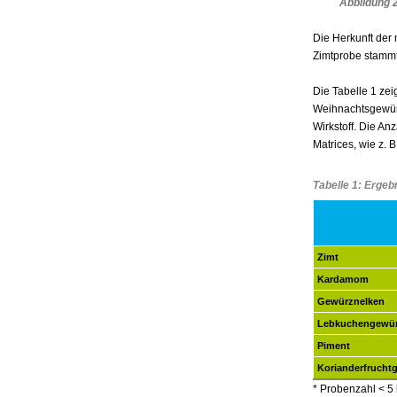
Abbildung 
Die Herkunft der
Zimtprobe stammt
Die Tabelle 1 ze
Weihnachtsgewürz
Wirkstoff. Die An
Matrices, wie z. 
Tabelle 1: Ergeb
Zimt
Kardamom
Gewürznelken
Lebkuchengewü
Piment
Korianderfrucht
* Probenzahl < 5