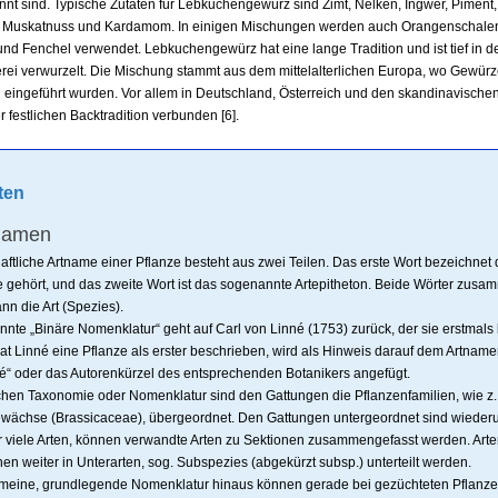
t sind. Typische Zutaten für Lebkuchengewürz sind Zimt, Nelken, Ingwer, Piment,
 Muskatnuss und Kardamom. In einigen Mischungen werden auch Orangenschale
und Fenchel verwendet. Lebkuchengewürz hat eine lange Tradition und ist tief in 
ei verwurzelt. Die Mischung stammt aus dem mittelalterlichen Europa, wo Gewür
 eingeführt wurden. Vor allem in Deutschland, Österreich und den skandinavischen
r festlichen Backtradition verbunden [6].
ten
namen
ftliche Artname einer Pflanze besteht aus zwei Teilen. Das erste Wort bezeichnet 
e gehört, und das zweite Wort ist das sogenannte Artepitheton. Beide Wörter zus
n die Art (Spezies).
nte „Binäre Nomenklatur“ geht auf Carl von Linné (1753) zurück, der sie erstmal
t Linné eine Pflanze als erster beschrieben, wird als Hinweis darauf dem Artnam
nné“ oder das Autorenkürzel des entsprechenden Botanikers angefügt.
chen Taxonomie oder Nomenklatur sind den Gattungen die Pflanzenfamilien, wie z. 
wächse (Brassicaceae), übergeordnet. Den Gattungen untergeordnet sind wiederu
r viele Arten, können verwandte Arten zu Sektionen zusammengefasst werden. Arte
n weiter in Unterarten, sog. Subspezies (abgekürzt subsp.) unterteilt werden.
emeine, grundlegende Nomenklatur hinaus können gerade bei gezüchteten Pflanz