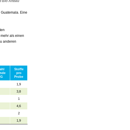
d Bio Anbau
d Guatemala. Eine
ten
 mehr als einen
 zu anderen
ahl
Stoffe
nde
pro
HG
Probe
1,9
3,8
1
4,6
2
1,9