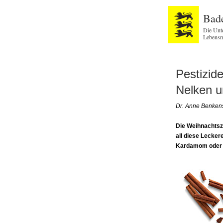
Bad
Die Unt
Lebensm
Pestizid
Nelken u
Dr. Anne Benken
Die Weihnachtsze
all diese Lecke
Kardamom oder P