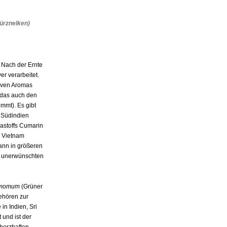
ürznelken)
Nach der Ernte
er verarbeitet.
siven Aromas
 (das auch den
mmt). Es gibt
d Südindien
astoffs Cumarin
d Vietnam
kann in größeren
u unerwünschten
damomum
(Grüner
ehören zur
n Indien, Sri
 und ist der