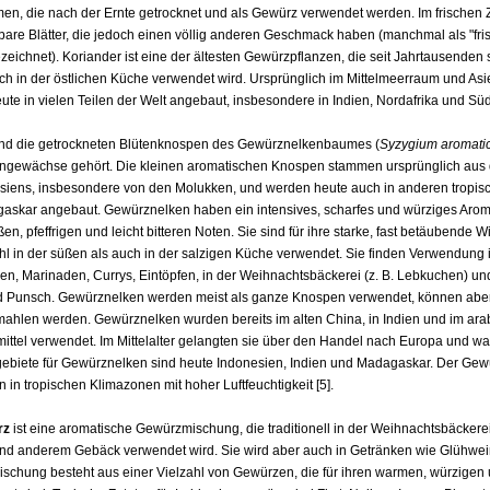
men, die nach der Ernte getrocknet und als Gewürz verwendet werden. Im frischen 
bare Blätter, die jedoch einen völlig anderen Geschmack haben (manchmal als "fri
ezeichnet). Koriander ist eine der ältesten Gewürzpflanzen, die seit Jahrtausenden 
uch in der östlichen Küche verwendet wird. Ursprünglich im Mittelmeerraum und Asi
ute in vielen Teilen der Welt angebaut, insbesondere in Indien, Nordafrika und Süd
nd die getrockneten Blütenknospen des Gewürznelkenbaumes (
Syzygium aromat
engewächse gehört. Die kleinen aromatischen Knospen stammen ursprünglich aus 
iens, insbesondere von den Molukken, und werden heute auch in anderen tropis
askar angebaut. Gewürznelken haben ein intensives, scharfes und würziges Arom
n, pfeffrigen und leicht bitteren Noten. Sie sind für ihre starke, fast betäubende 
l in der süßen als auch in der salzigen Küche verwendet. Sie finden Verwendung 
, Marinaden, Currys, Eintöpfen, in der Weihnachtsbäckerei (z. B. Lebkuchen) un
d Punsch. Gewürznelken werden meist als ganze Knospen verwendet, können abe
ahlen werden. Gewürznelken wurden bereits im alten China, in Indien und im ar
ttel verwendet. Im Mittelalter gelangten sie über den Handel nach Europa und war
ebiete für Gewürznelken sind heute Indonesien, Indien und Madagaskar. Der G
 in tropischen Klimazonen mit hoher Luftfeuchtigkeit [5].
rz
ist eine aromatische Gewürzmischung, die traditionell in der Weihnachtsbäcker
d anderem Gebäck verwendet wird. Sie wird aber auch in Getränken wie Glühwei
ischung besteht aus einer Vielzahl von Gewürzen, die für ihren warmen, würzigen