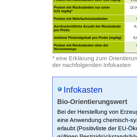
Proben mit Rückständen nur unter
12 (
0,01 mg/kg*
Proben mit Mehrfachrückständen
durchschnittliche Anzahl der Rückstände
0
pro Probe
mittlerer Pestizidgehalt pro Probe (mg/kg)
0,
Proben mit Rückständen über der
Höchstmenge
* eine Erklärung zum Orientierun
der nachfolgenden Infokasten
Infokasten
Bio-Orientierungswert
Bei der Herstellung von Erze
eine Anwendung chemisch-synth
erlaubt (Positivliste der EU-
gültigen Pestizidrückstandsh