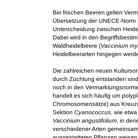
Bei frischen Beeren gelten Ve
Übersetzung der UNECE-Norm FFV
Unterscheidung zwischen Heidel
Dabei wird in den Begriffsbesti
Waldheidelbeere (
Vaccinium myr
Heidelbeerarten hingegen werden
Die zahlreichen neuen Kultursort
durch Züchtung entstanden sind
noch in den Vermarktungsnorme
handelt es sich häufig um polyp
Chromosomensätze) aus Kreuzu
Sektion
Cyanococcus
, wie etw
Vaccinium angustifolium
, in de
verschiedener Arten gemeinsam i
ausgestatteten Pflanzen weise