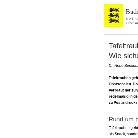
Bad
Die Unt
Lebensm
Tafeltra
Wie siche
Dr. Anne Benken
Tafeltrauben geh
Obstschalen. Do
Verbraucher zun
regelmäßig in de
zu Pestizidrück
Rund um d
Tafeltrauben gehö
als Snack, sonder