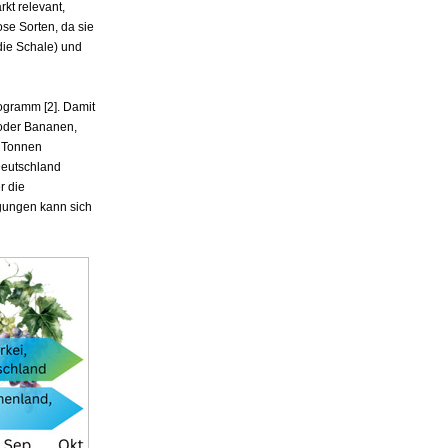
kt relevant,
ose Sorten, da sie
 die Schale) und
ogramm [2]. Damit
 oder Bananen,
0 Tonnen
 Deutschland
r die
ngungen kann sich