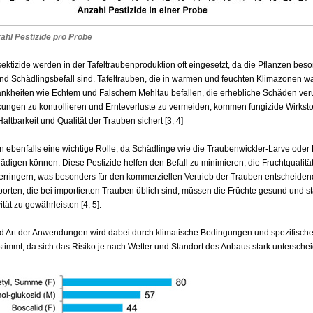
ahl Pestizide pro Probe
ektizide werden in der Tafeltraubenproduktion oft eingesetzt, da die Pflanzen beson
und Schädlingsbefall sind. Tafeltrauben, die in warmen und feuchten Klimazonen 
rankheiten wie Echtem und Falschem Mehltau befallen, die erhebliche Schäden ve
ungen zu kontrollieren und Ernteverluste zu vermeiden, kommen fungizide Wirksto
altbarkeit und Qualität der Trauben sichert [3, 4]
en ebenfalls eine wichtige Rolle, da Schädlinge wie die Traubenwickler-Larve oder 
hädigen können. Diese Pestizide helfen den Befall zu minimieren, die Fruchtqualit
verringern, was besonders für den kommerziellen Vertrieb der Trauben entscheiden
orten, die bei importierten Trauben üblich sind, müssen die Früchte gesund und st
ität zu gewährleisten [4, 5].
nd Art der Anwendungen wird dabei durch klimatische Bedingungen und spezifische
immt, da sich das Risiko je nach Wetter und Standort des Anbaus stark unterschei