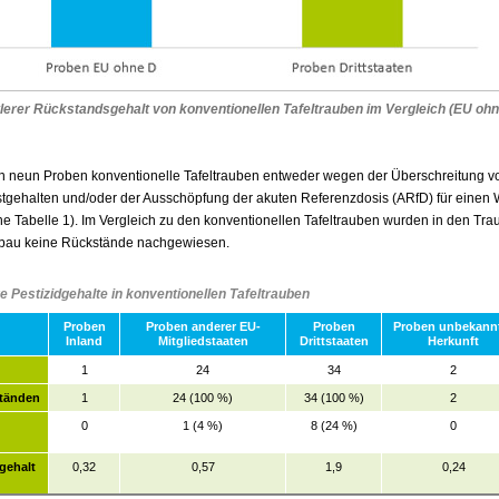
tlerer Rückstandsgehalt von konventionellen Tafeltrauben im Vergleich (EU ohn
 neun Proben konventionelle Tafeltrauben entweder wegen der Überschreitung v
gehalten und/oder der Ausschöpfung der akuten Referenzdosis (ARfD) für einen W
he Tabelle 1). Im Vergleich zu den konventionellen Tafeltrauben wurden in den Tr
bau keine Rückstände nachgewiesen.
re Pestizidgehalte in konventionellen Tafeltrauben
Proben
Proben anderer EU-
Proben
Proben unbekann
Inland
Mitgliedstaaten
Drittstaaten
Herkunft
1
24
34
2
tänden
1
24 (100 %)
34 (100 %)
2
0
1 (4 %)
8 (24 %)
0
dgehalt
0,32
0,57
1,9
0,24