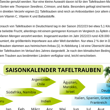
Zwecke genutzt werden. Nur eine kleine Auswahl davon ist für den Tafeltrauben-Mar
e Sorten wie
Thompson Seedless
,
Crimson
, und
Italia
. Besonders gefragt sind kernl
en direkten Verzehr eignen [1]. Tafeltrauben sind reich an Antioxidantien (vor allem
m Vitamin C, Vitamin K und Ballaststoffe.
brauch von Tafeltrauben in Deutschland lag in der Saison 2022/23 bei etwa 5,1 Kil
ne beliebte Frucht, allerdings mit einem geringeren Konsum im Vergleich zu Äpfeln
größeren Mengen verzehrt werden. Insgesamt wurden im Jahr 2022/23 rund 428.00
umiert, die größtenteils Importware aus aller Welt darstellen. Nur etwa 2 % der in
ltrauben stammen aus heimischem Anbau [1]. In Abbildung 1 ist eine Übersicht übe
er Tafeltrauben im Verlauf des Jahres dargestellt. Je nach den klimatischen Bedi
 dem Trauben aus bestimmten Ländern verfügbar sind, leicht verschieben.