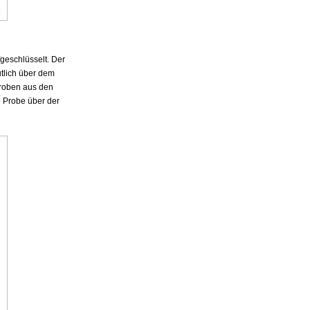
fgeschlüsselt. Der
utlich über dem
Proben aus den
e Probe über der