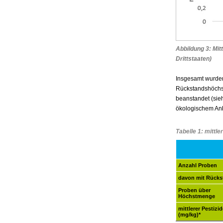
Abbildung 3: Mit
Drittstaaten)
Insgesamt wurden
Rückstandshöchst
beanstandet (sie
ökologischem An
Tabelle 1: mittle
Anzahl Proben
davon mit Rücks
Proben über
Höchstmenge
mittlerer Pestizi
(mg/kg)*