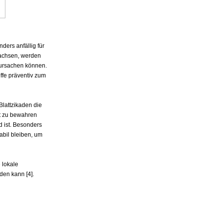
ders anfällig für
wachsen, werden
rursachen können.
ffe präventiv zum
Blattzikaden die
ät zu bewahren
d ist. Besonders
abil bleiben, um
 lokale
den kann [4].