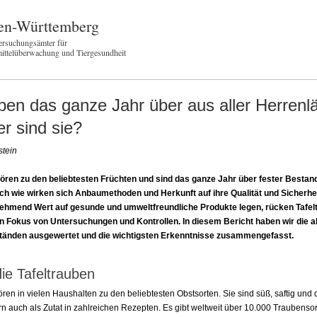
en-Württemberg
ersuchungsämter für
ittelüberwachung und Tiergesundheit
uben das ganze Jahr über aus aller Herrenl
r sind sie?
stein
ören zu den beliebtesten Früchten und sind das ganze Jahr über fester Bestandt
ch wie wirken sich Anbaumethoden und Herkunft auf ihre Qualität und Sicherh
ehmend Wert auf gesunde und umweltfreundliche Produkte legen, rücken Tafel
n Fokus von Untersuchungen und Kontrollen. In diesem Bericht haben wir die a
ständen ausgewertet und die wichtigsten Erkenntnisse zusammengefasst.
ie Tafeltrauben
ren in vielen Haushalten zu den beliebtesten Obstsorten. Sie sind süß, saftig und 
n auch als Zutat in zahlreichen Rezepten. Es gibt weltweit über 10.000 Traubensort