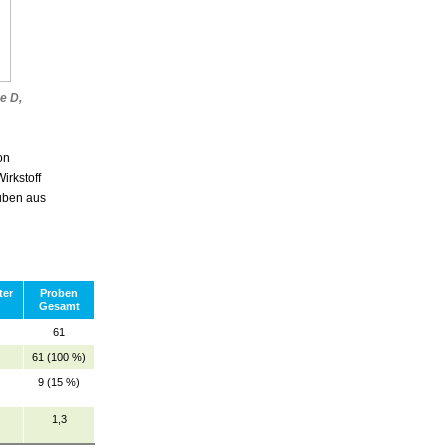
e D,
on
irkstoff
auben aus
ter
Proben
Gesamt
61
61 (100 %)
9 (15 %)
1,3