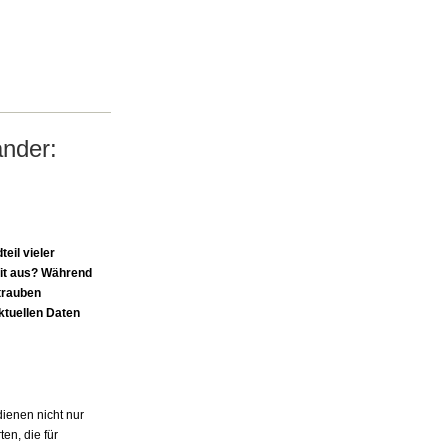
änder:
eil vieler
eit aus? Während
trauben
ktuellen Daten
dienen nicht nur
en, die für