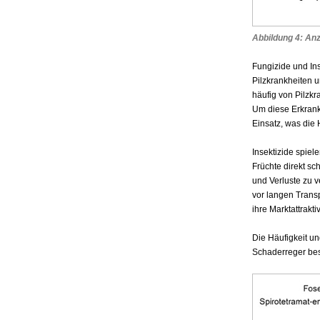
Abbildung 4: Anz
Fungizide und Ins
Pilzkrankheiten 
häufig von Pilzk
Um diese Erkrank
Einsatz, was die H
Insektizide spiel
Früchte direkt sc
und Verluste zu 
vor langen Transp
ihre Marktattraktiv
Die Häufigkeit u
Schaderreger best