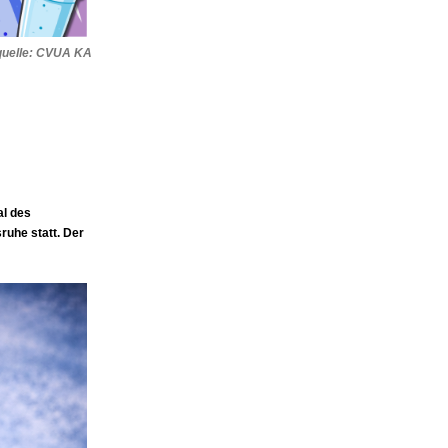
dquelle: CVUA KA
al des
uhe statt. Der