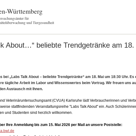
en-Württemberg
ersuchungsämter für
ittelüberwachung und Tiergesundheit
lk About…“ beliebte Trendgetränke am 18.
 bei „Labs Talk About – beliebte Trendgetränke“ am 18. Mai um 18:30 Uhr. Es 
ere tägliche Arbeit im Labor und Wissenswertes beim Vortrag. Wir freuen uns auf
den Austausch mit Ihnen.
d Veterinäruntersuchungsamt (CVUA) Karlsruhe lädt Verbraucherinnen und Verb
sweise stattfindenden Veranstaltungsreihe "Labs Talk About" ein. Auch Schülerinn
en und Studenten sind herzlich willkommen.
ber Ihre Anmeldung bis zum 15. Mai 2026 per Mail an unsere Poststelle:
a.bwl.de