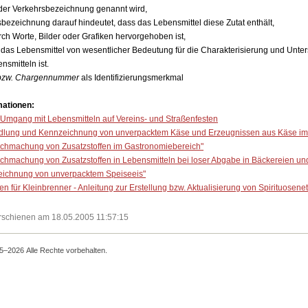
n der Verkehrsbezeichnung genannt wird,
sbezeichnung darauf hindeutet, dass das Lebensmittel diese Zutat enthält,
urch Worte, Bilder oder Grafiken hervorgehoben ist,
ür das Lebensmittel von wesentlicher Bedeutung für die Charakterisierung und Unt
smitteln ist.
bzw. Chargennummer
als Identifizierungsmerkmal
mationen:
n Umgang mit Lebensmitteln auf Vereins- und Straßenfesten
ndlung und Kennzeichnung von unverpacktem Käse und Erzeugnissen aus Käse im
lichmachung von Zusatzstoffen im Gastronomiebereich"
lichmachung von Zusatzstoffen in Lebensmitteln bei loser Abgabe in Bäckereien un
eichnung von unverpacktem Speiseeis"
den für Kleinbrenner - Anleitung zur Erstellung bzw. Aktualisierung von Spirituosenet
 erschienen am 18.05.2005 11:57:15
5–2026 Alle Rechte vorbehalten.