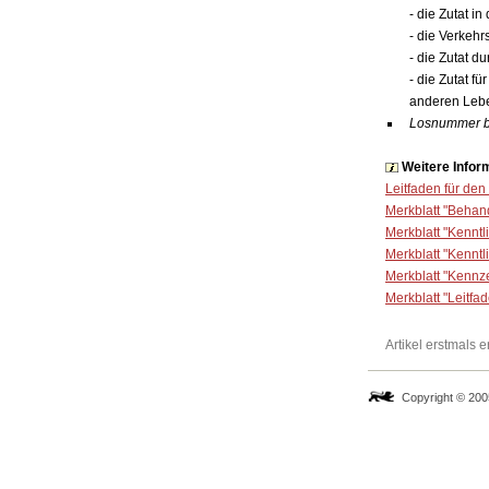
- die Zutat i
- die Verkehr
- die Zutat d
- die Zutat f
anderen Leben
Losnummer 
Weitere Infor
Leitfaden für de
Merkblatt "Beha
Merkblatt "Kennt
Merkblatt "Kennt
Merkblatt "Kennz
Merkblatt "Leitfa
Artikel erstmals
Copyright © 200