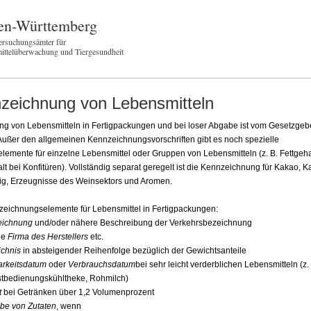
en-Württemberg
ersuchungsämter für
ittelüberwachung und Tiergesundheit
zeichnung von Lebensmitteln
g von Lebensmitteln in Fertigpackungen und bei loser Abgabe ist vom Gesetzge
Außer den allgemeinen Kennzeichnungsvorschriften gibt es noch spezielle
emente für einzelne Lebensmittel oder Gruppen von Lebensmitteln (z. B. Fettgeha
t bei Konfitüren). Vollständig separat geregelt ist die Kennzeichnung für Kakao, 
ig, Erzeugnisse des Weinsektors und Aromen.
eichnungselemente für Lebensmittel in Fertigpackungen:
eichnung
und/oder nähere Beschreibung der Verkehrsbezeichnung
ie
Firma des Herstellers
etc.
ichnis
in absteigender Reihenfolge bezüglich der Gewichtsanteile
arkeitsdatum
oder
Verbrauchsdatum
bei sehr leicht verderblichen Lebensmitteln (z. 
stbedienungskühltheke, Rohmilch)
t
bei Getränken über 1,2 Volumenprozent
e von Zutaten
, wenn