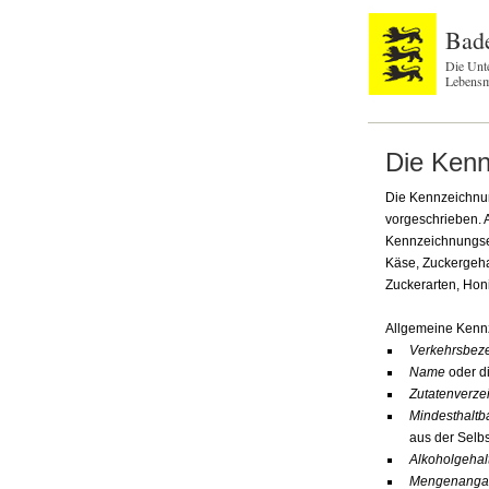
Bad
Die Unt
Lebensm
Die Kenn
Die Kennzeichnun
vorgeschrieben. 
Kennzeichnungsel
Käse, Zuckergehal
Zuckerarten, Hon
Allgemeine Kennz
Verkehrsbez
Name
oder d
Zutatenverze
Mindesthaltb
aus der Selb
Alkoholgehal
Mengenangab