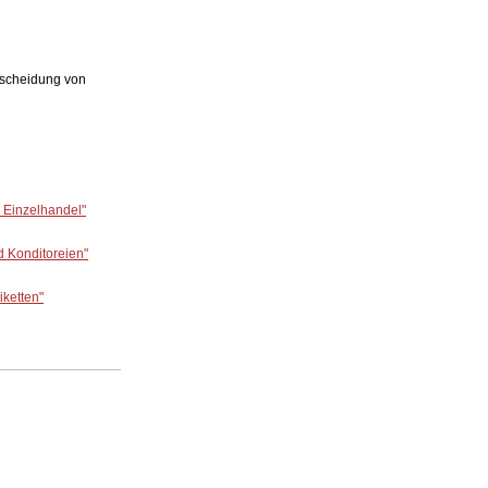
erscheidung von
 Einzelhandel"
d Konditoreien"
iketten"