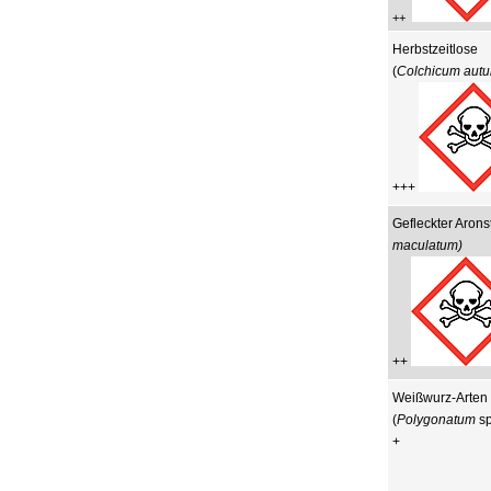
++
Herbstzeitlose
(
Colchicum aut
+++
Gefleckter Arons
maculatum)
++
Weißwurz-Arten
(
Polygonatum
sp
+