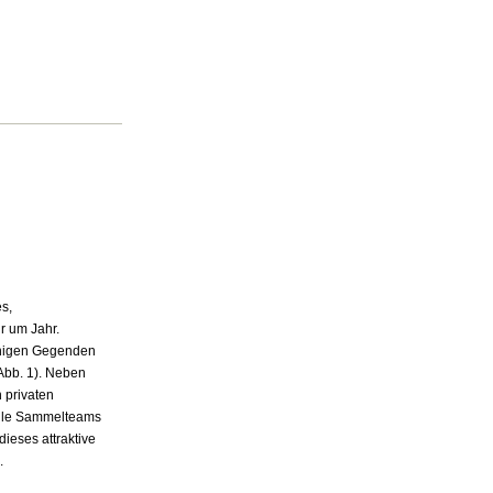
s,
r um Jahr.
inigen Gegenden
Abb. 1). Neben
 privaten
lle Sammelteams
ieses attraktive
.