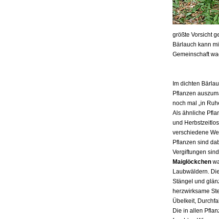
größte Vorsicht g
Bärlauch kann mit
Gemeinschaft wa
Im dichten Bärlau
Pflanzen auszuma
noch mal „in Ruh
Als ähnliche Pf
und Herbstzeitlos
verschiedene Wei
Pflanzen sind da
Vergiftungen sind
Maiglöckchen
wa
Laubwäldern. Die 
Stängel und glän
herzwirksame Ste
Übelkeit, Durchf
Die in allen Pflan