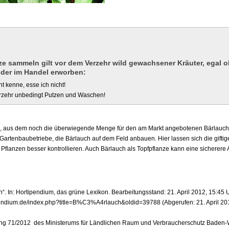
ze sammeln gilt vor dem Verzehr wild gewachsener Kräuter, egal o
der im Handel erworben:
t kenne, esse ich nicht!
rzehr unbedingt Putzen und Waschen!
aus dem noch die überwiegende Menge für den am Markt angebotenen Bärlauch is
artenbaubetriebe, die Bärlauch auf dem Feld anbauen. Hier lassen sich die giftig
flanzen besser kontrollieren. Auch Bärlauch als Topfpflanze kann eine sicherere A
ch“. In: Hortipendium, das grüne Lexikon. Bearbeitungsstand: 21. April 2012, 15:45
pendium.de/index.php?title=B%C3%A4rlauch&oldid=39788 (Abgerufen: 21. April 20
lung 71/2012 des Ministerums für Ländlichen Raum und Verbraucherschutz Baden-