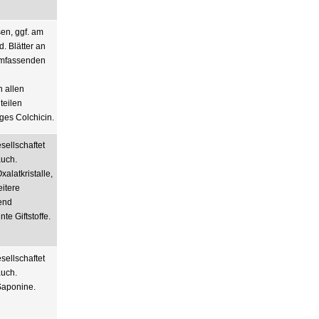
en, ggf. am
. Blätter an
mfassenden
n allen
teilen
iges Colchicin.
esellschaftet
auch.
xalatkristalle,
itere
end
te Giftstoffe.
esellschaftet
auch.
Saponine.