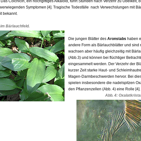
Das Colchicin, ein hochgiftiges Alkaloid, führt Stunden nach Verzehr zu Übelkeit, b
werwiegenden Symptomen [4]. Tragische Todesfälle nach Verwechslungen mit Bär
t bekannt.
 im Bärlauchfeld
.
Die jungen Blätter des
Aronstabs
haben ei
andere Form als Bärlauchblätter und sind 
wachsen aber häufig gleichzeitig mit Bä
(Abb.3) und können bei flüchtiger Betracht
eingesammelt werden. Der Verzehr der Blät
kurzer Zeit starke Haut- und Schleimhaut
Magen-Darmbeschwerden hervor. Bei di
spielen insbesondere die nadelspitzen Oxal
den Pflanzenzellen (Abb. 4) eine Rolle [4].
Abb. 4: Oxalatkrista