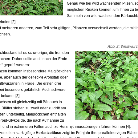
Genau wie bei wild wachsenden Pilzen, so
möglichen Risiken kennen, um Ihnen zu 
Sammeln von wild wachsenden Bärlauchblä
eboten [2]:
 mehreren anderen, zum Teil sehr giftigen, Pflanzen verwechselt werden, die mit i
chsen.
Abb. 2: Weißwurz
chbestand ist es schwieriger, die fremden
chen. Daher sollte auch nach der Ernte
e“ geprüft werden:
lanzen kommen insbesondere Maiglöckchen
e, aber auch der gefleckte Aronstab oder
ßwurzarten in Frage. Die ersten drei
bei besonders gefährlich. Auch schwere
 bekannt [3].
chsen oft gleichzeitig mit Bärlauch in
Blätter stehen zu zweit oder zu dritt am
zen unterseitig. Maiglöckchen enthalten
roid-Glykoside, die nach Aufnahme zu
all und in extremeren Fällen auch zu Herzrhythmusstörungen führen können [4].
zenteilen stark giftige
Herbstzeitlose
zeigt im Frühjahr ihre parallelnervigen Blätter