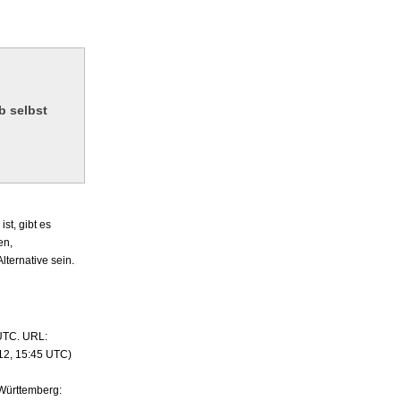
b selbst
t, gibt es
en,
lternative sein.
 UTC. URL:
12, 15:45 UTC)
Württemberg: