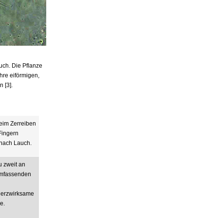
uch. Die Pflanze
Ihre eiförmigen,
 [3].
eim Zerreiben
Fingern
 nach Lauch.
u zweit an
mfassenden
herzwirksame
e.