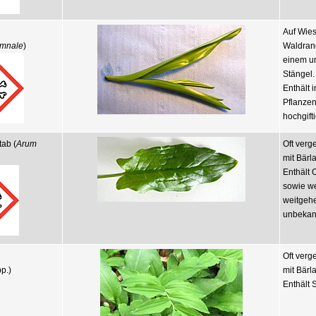
Auf Wies
umnale
)
Waldrand
einem u
Stängel.
Enthält i
Pflanzen
hochgift
tab (
Arum
Oft verg
mit Bärl
Enthält O
sowie we
weitgeh
unbekann
Oft verg
p.)
mit Bärl
Enthält 