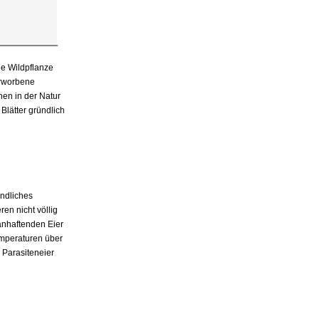
de Wildpflanze
erworbene
nen in der Natur
Blätter gründlich
ündliches
ren nicht völlig
 anhaftenden Eier
mperaturen über
 Parasiteneier