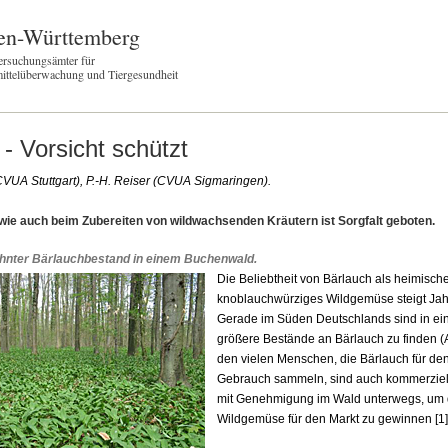
en-Württemberg
ersuchungsämter für
ittelüberwachung und Tiergesundheit
- Vorsicht schützt
CVUA Stuttgart), P.-H. Reiser (CVUA Sigmaringen).
ie auch beim Zubereiten von wildwachsenden Kräutern ist Sorgfalt geboten.
hnter Bärlauchbestand in einem Buchenwald.
Die Beliebtheit von Bärlauch als heimische
knoblauchwürziges Wildgemüse steigt Jah
Gerade im Süden Deutschlands sind in e
größere Bestände an Bärlauch zu finden (
den vielen Menschen, die Bärlauch für den
Gebrauch sammeln, sind auch kommerzie
mit Genehmigung im Wald unterwegs, um d
Wildgemüse für den Markt zu gewinnen [1]