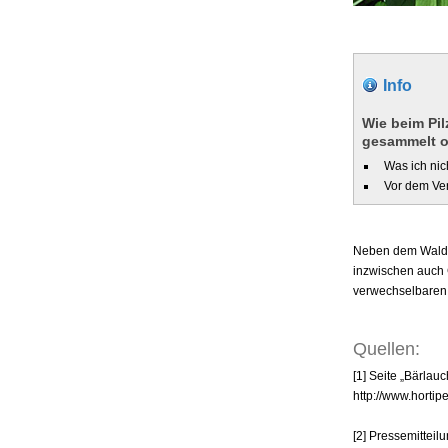
Info
Wie beim Pil
gesammelt o
Was ich nich
Vor dem Ve
Neben dem Wald, 
inzwischen auch G
verwechselbaren P
Quellen:
[1] Seite „Bärlau
http://www.horti
[2] Pressemittei