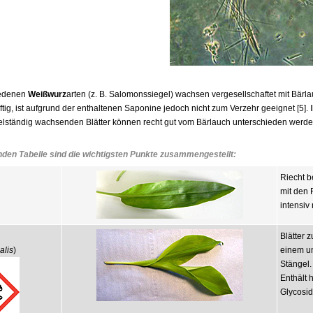
iedenen
Weißwurz
arten (z. B. Salomonssiegel) wachsen vergesellschaftet mit Bärla
giftig, ist aufgrund der enthaltenen Saponine jedoch nicht zum Verzehr geeignet [5]. 
elständig wachsenden Blätter können recht gut vom Bärlauch unterschieden werden
nden Tabelle sind die wichtigsten Punkte zusammengestellt:
Riecht b
mit den 
intensiv
Blätter z
alis
)
einem u
Stängel.
Enthält 
Glycosid