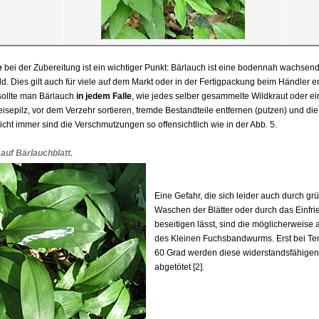
e
bei der Zubereitung ist ein wichtiger Punkt: Bärlauch ist eine bodennah wachsen
. Dies gilt auch für viele auf dem Markt oder in der Fertigpackung beim Händler 
sollte man Bärlauch
in jedem Falle
, wie jedes selber gesammelte Wildkraut oder ei
epilz, vor dem Verzehr sortieren, fremde Bestandteile entfernen (putzen) und die 
ht immer sind die Verschmutzungen so offensichtlich wie in der Abb. 5.
 auf Bärlauchblatt
.
Eine Gefahr, die sich leider auch durch gr
Waschen der Blätter oder durch das Einfrie
beseitigen lässt, sind die möglicherweise
des Kleinen Fuchsbandwurms. Erst bei Te
60 Grad werden diese widerstandsfähigen
abgetötet [2].