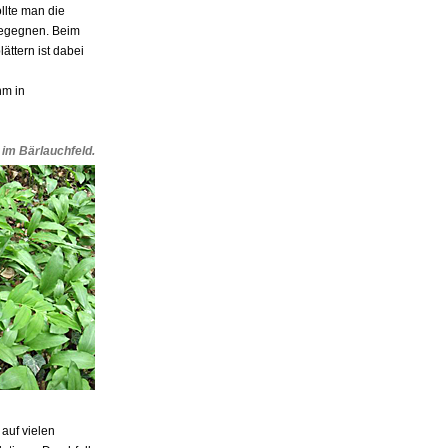
llte man die
begegnen. Beim
ttern ist dabei
hm in
 im Bärlauchfeld
.
 auf vielen