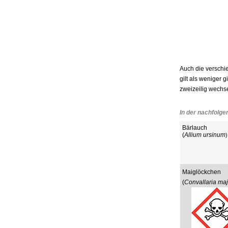
Auch die versch
gilt als weniger 
zweizeilig wechs
In der nachfolge
Bärlauch
(
Allium ursinum
)
Maiglöckchen
(
Convallaria maj