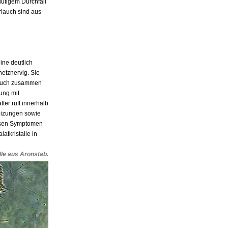
lutigem Durchfall
lauch sind aus
ne deutlich
netznervig. Sie
rlauch zusammen
ung mit
ter ruft innerhalb
reizungen sowie
esen Symptomen
atkristalle in
lle aus Aronstab.