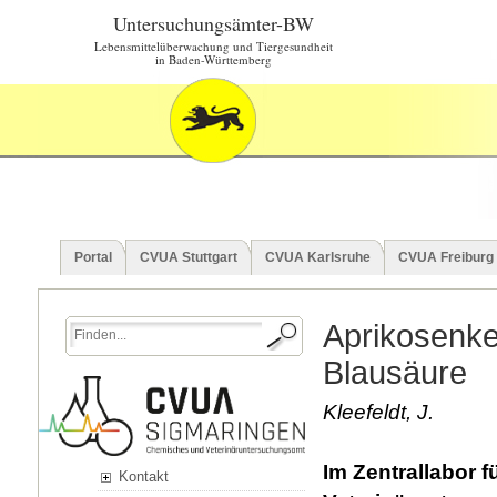
Untersuchungsämter-BW
Lebensmittelüberwachung und Tiergesundheit
in Baden-Württemberg
Portal
CVUA Stuttgart
CVUA Karlsruhe
CVUA Freiburg
Aprikosenke
Blausäure
Kleefeldt, J.
Im Zentrallabor
Kontakt