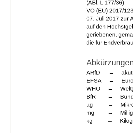
(ABl. L 177/36)
VO (EU) 2017/123
07. Juli 2017 zur
auf den Höchstgeh
geriebenen, gema
die für Endverbra
Abkürzunge
ARfD → akute 
EFSA → Europäis
WHO → Weltgesu
BfR → Bundesins
µg → Mikrogra
mg → Milligra
kg → Kilogram