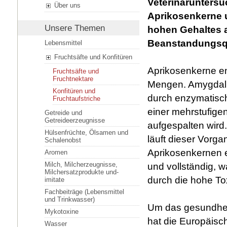
Veterinärunters
Über uns
Aprikosenkerne u
Unsere Themen
hohen Gehaltes 
Beanstandungsqu
Lebensmittel
Fruchtsäfte und Konfitüren
Aprikosenkerne ent
Fruchtsäfte und
Fruchtnektare
Mengen. Amygdalin
Konfitüren und
durch enzymatisc
Fruchtaufstriche
einer mehrstufige
Getreide und
Getreideerzeugnisse
aufgespalten wir
Hülsenfrüchte, Ölsamen und
läuft dieser Vorga
Schalenobst
Aprikosenkernen e
Aromen
Milch, Milcherzeugnisse,
und vollständig, 
Milchersatzprodukte und-
durch die hohe Tox
imitate
Fachbeiträge (Lebensmittel
und Trinkwasser)
Um das gesundheit
Mykotoxine
hat die Europäisc
Wasser