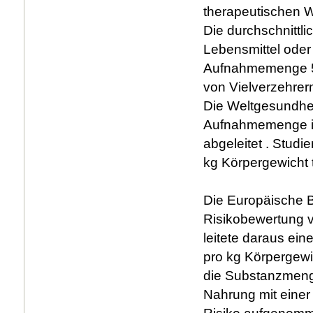
therapeutischen W
Die durchschnittl
Lebensmittel oder 
Aufnahmemenge 5,
von Vielverzehrer
Die Weltgesundhei
Aufnahmemenge in
abgeleitet . Stud
kg Körpergewicht t
Die Europäische B
Risikobewertung 
leitete daraus ei
pro kg Körpergewi
die Substanzmenge
Nahrung mit einer