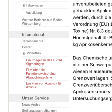
unverarbeiteten 
Tabakwaren
gehackten Aprikos
Ausbildung
werden, durch di
Weitere Berichte aus Baden-
Verordnung (EU) 1
Württemberg
Toxine) Nr. 8.3 d
Infomaterial
Höchstgehalt für 
Jahresberichte
kg Aprikosenkerne
Poster
Videothek
Das Chemische un
Ein Imagefilm des CVUA
in einer Schwerpu
Sigmaringen
Film über die
wiesen Blausäurege
Funktionsweise einer
Grenzwert lagen. 
Abrauchmaschine
Ein Film von Azubis - für
Grenzwertüberschre
Azubis
Aprikosenkerne v
Untersuchungserge
Unser Service
News-Archiv
Stellenausschreibungen