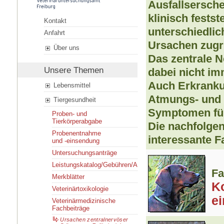
Ausfallsersche
klinisch fests
Kontakt
unterschiedlich
Anfahrt
Ursachen zugr
Über uns
Das zentrale 
Unsere Themen
dabei nicht im
Auch Erkranku
Lebensmittel
Atmungs- und 
Tiergesundheit
Symptomen fü
Proben- und
Tierkörperabgabe
Die nachfolgen
Probenentnahme
interessante Fa
und -einsendung
Untersuchungsanträge
Leistungskatalog/Gebühren/Ansprechpersonen
Fa
Merkblätter
Ko
Veterinärtoxikologie
e
Veterinärmedizinische
Fachbeiträge
Ursachen zentralnervöser