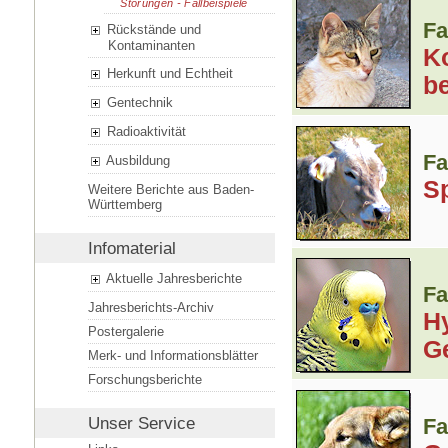
Störungen - Fallbeispiele
Fa
Rückstände und
Kontaminanten
K
Herkunft und Echtheit
be
Gentechnik
Radioaktivität
Fa
Ausbildung
S
Weitere Berichte aus Baden-
Württemberg
Infomaterial
Aktuelle Jahresberichte
Fa
Jahresberichts-Archiv
H
Postergalerie
G
Merk- und Informationsblätter
Forschungsberichte
Fa
Unser Service