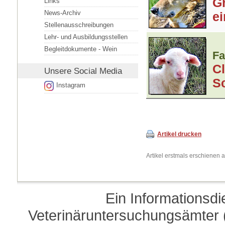
G
Links
News-Archiv
e
Stellenausschreibungen
Lehr- und Ausbildungsstellen
Begleitdokumente - Wein
Fa
Cl
Unsere
Social Media
S
Instagram
Artikel drucken
Artikel erstmals erschienen
Ein Informationsd
Veterinäruntersuchungsämter (