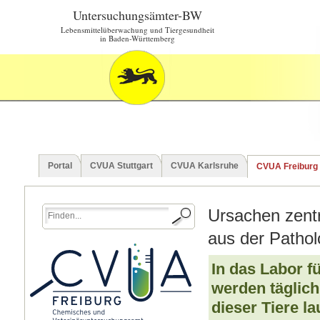
Untersuchungsämter-BW
Lebensmittelüberwachung und Tiergesundheit
in Baden-Württemberg
Portal
CVUA Stuttgart
CVUA Karlsruhe
CVUA Freiburg
Ursachen zentr
aus der Pathol
In das Labor f
werden täglich
dieser Tiere l