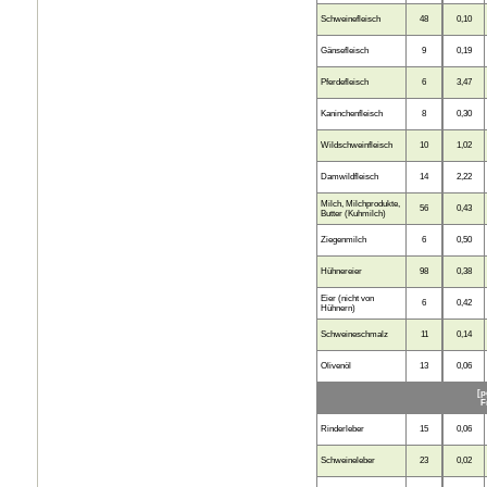
Schweinefleisch
48
0,10
Gänsefleisch
9
0,19
Pferdefleisch
6
3,47
Kaninchenfleisch
8
0,30
Wildschweinfleisch
10
1,02
Damwildfleisch
14
2,22
Milch, Milchprodukte,
56
0,43
Butter (Kuhmilch)
Ziegenmilch
6
0,50
Hühnereier
98
0,38
Eier (nicht von
6
0,42
Hühnern)
Schweineschmalz
11
0,14
Olivenöl
13
0,06
[p
F
Rinderleber
15
0,06
Schweineleber
23
0,02