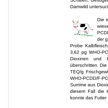
Schafen, Geflüge
Damwild untersucht
Die 
wies
PCDD
der g
Probe Kalbfleisc
3,62 pg WHO-PCD
Dioxinen und 
überschritten. Di
TEQ/g Frischgewi
WHO-PCDD/F-PCB
Summe aus Dioxin
diesem Fall die K
konnte das Futter