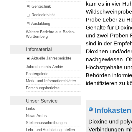
kam es in vier Hü
Gentechnik
Wildschweinproben
Radioaktivität
Probe Leber zu H
Ausbildung
Gehalte für Dioxi
Weitere Berichte aus Baden-
und zwei Proben R
Württemberg
sind in der Empfe
Infomaterial
Dioxinen und/ode
Aktuelle Jahresberichte
nachgewiesen. Obw
Höchstgehalte und
Jahresberichts-Archiv
Postergalerie
Behörden informier
Merk- und Informationsblätter
identifizieren zu 
Forschungsberichte
Unser Service
Infokasten
Links
News-Archiv
Dioxine und poly
Stellenausschreibungen
Verbindungen mit
Lehr- und Ausbildungsstellen