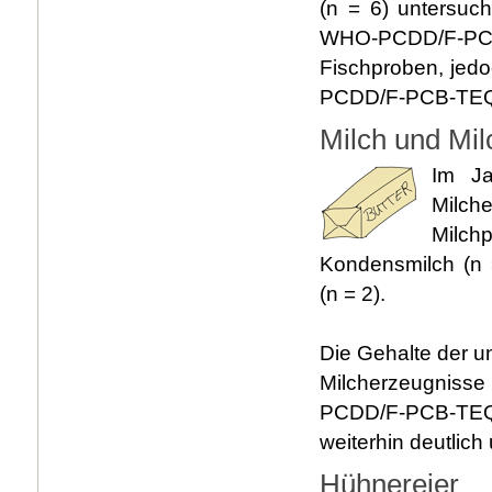
(n = 6) untersuc
WHO-PCDD/F-PCB-
Fischproben, jed
PCDD/F-PCB-TEQ/
Milch und Mil
Im Ja
Milche
Milch
Kondensmilch (n 
(n = 2).
Die Gehalte der u
Milcherzeugnisse 
PCDD/F-PCB-TEQ/g
weiterhin deutlic
Hühnereier