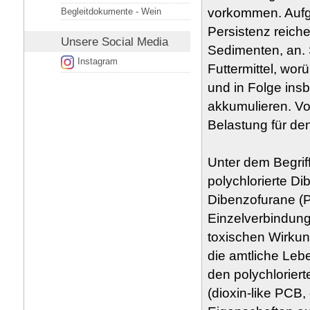
vorkommen. Aufgr
Begleitdokumente - Wein
Persistenz reiche
Unsere
Social Media
Sedimenten, an.
Instagram
Futtermittel, wo
und in Folge ins
akkumulieren. Vor
Belastung für de
Unter dem Begrif
polychlorierte Di
Dibenzofurane (
Einzelverbindung
toxischen Wirkun
die amtliche Lebe
den polychlorier
(dioxin-like PCB,