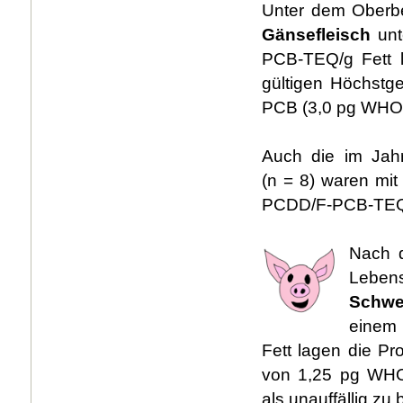
Unter dem Oberbe
Gänsefleisch
un
PCB-TEQ/g Fett l
gültigen Höchstg
PCB (3,0 pg WHO
Auch die im Jah
(n = 8) waren mi
PCDD/F-PCB-TEQ/g 
Nach d
Leben
Schwe
einem 
Fett lagen die Pr
von 1,25 pg WHO
als unauffällig zu 