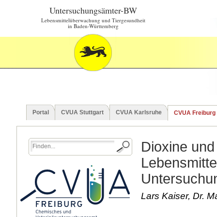
Untersuchungsämter-BW
Lebensmittelüberwachung und Tiergesundheit
in Baden-Württemberg
Portal
CVUA Stuttgart
CVUA Karlsruhe
CVUA Freiburg
Dioxine und 
Lebensmittel
Untersuchu
Lars Kaiser, Dr. 