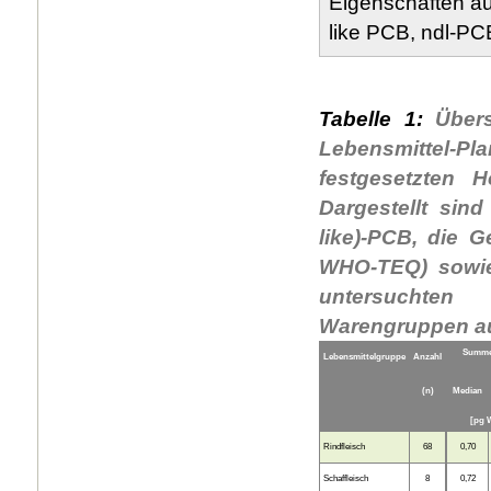
Eigenschaften au
like PCB, ndl-PC
Tabelle 1:
Übers
Lebensmittel-P
festgesetzten 
Dargestellt sin
like)-PCB, die G
WHO-TEQ) sowie 
untersuchten
Warengruppen au
Summe 
Lebensmittelgruppe
Anzahl
(n)
Median
[pg 
Rindfleisch
68
0,70
Schaffleisch
8
0,72