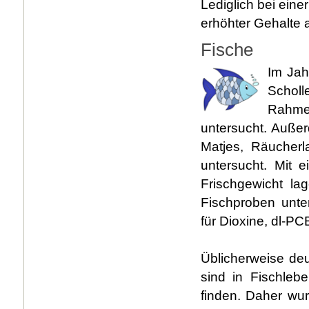
Lediglich bei ein
erhöhter Gehalte 
Fische
Im Jah
Scholl
Rahm
untersucht. Auße
Matjes, Räucherl
untersucht. Mit
Frischgewicht la
Fischproben unte
für Dioxine, dl-PC
Üblicherweise de
sind in Fischleb
finden. Daher wu