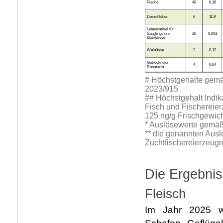
Fische
48
0,16
Dorschleber
6
11,9
Lebensmittel für
Säuglinge und
20
0,003
Kleinkinder
Walnüsse
2
0,12
Getrockneter
4
0,04
Rosmarin
# Höchstgehalte gemä
2023/915
## Höchstgehalt Indika
Fisch und Fischereier
125 ng/g Frischgewich
* Auslösewerte gemä
** die genannten Ausl
Zuchtfischereierzeug
Die Ergebnis
Fleisch
Im Jahr 2025 w