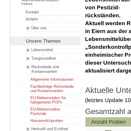
von Pestizid-
Kontakt
rückständen.
Anfahrt
Aktuell werden R
Über uns
in Eiern aus der 
Lebensmittelübe
Unsere Themen
„Sonderkontroll
Lebensmittel
einheimischer Pr
Tiergesundheit
dieser Untersuch
Rückstände und
aktualisiert darge
Kontaminanten
Allgemeine Informationen
Fachbeiträge Rückstände
Aktuelle Un
und Kontaminanten
EU-Referenzlabor für
(letztes Update 1
halogenierte POPs
Gesamtzahl an
EU-Referenzlabor
Pestizide
Humanmilchproben
Anzahl Proben
Herkunft und Echtheit