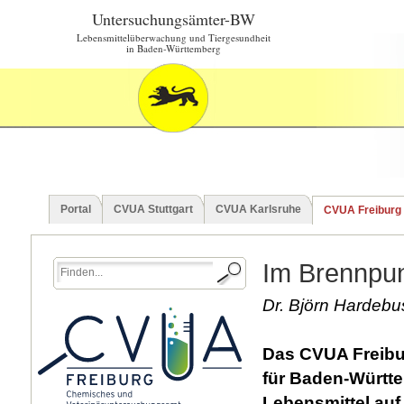
Untersuchungsämter-BW
Lebensmittelüberwachung und Tiergesundheit
in Baden-Württemberg
Portal
CVUA Stuttgart
CVUA Karlsruhe
CVUA Freiburg
Im Brennpunk
Dr. Björn Hardeb
Das CVUA Freibur
für Baden-Württe
Lebensmittel au