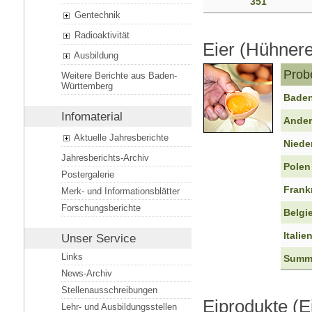
351
Gentechnik
Radioaktivität
Eier (Hühnere
Ausbildung
Prob
Weitere Berichte aus Baden-
Württemberg
Baden
Infomaterial
Ander
Aktuelle Jahresberichte
Niede
Jahresberichts-Archiv
Polen
Postergalerie
Frank
Merk- und Informationsblätter
Forschungsberichte
Belgi
Italie
Unser Service
Links
Summ
News-Archiv
Stellenausschreibungen
Eiprodukte (Ei
Lehr- und Ausbildungsstellen