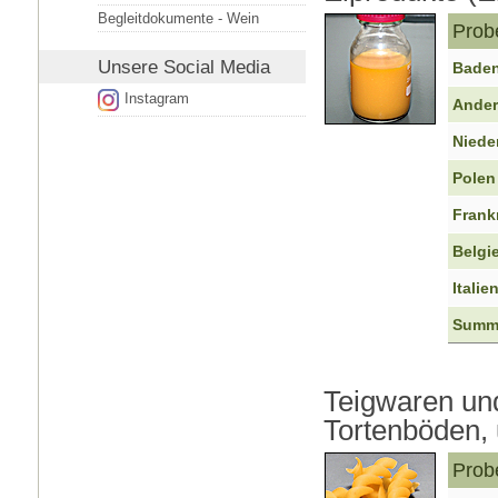
Begleitdokumente - Wein
Prob
Unsere
Social Media
Baden
Instagram
Ander
Niede
Polen
Frank
Belgi
Italie
Summ
Teigwaren und
Tortenböden, 
Prob