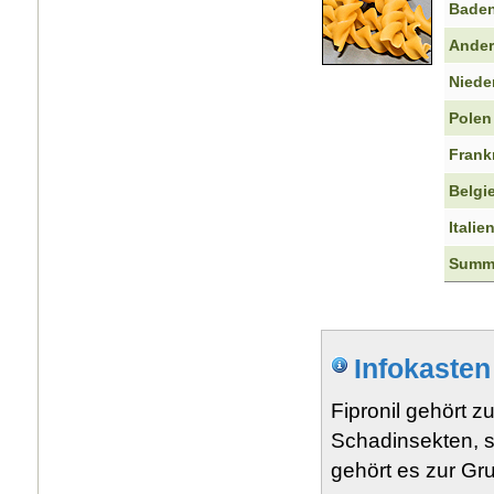
Baden
Ander
Niede
Polen
Frank
Belgi
Italie
Summ
Infokasten
Fipronil gehört z
Schadinsekten, 
gehört es zur Gr