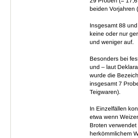
29 Proben (= 17,6 
beiden Vorjahren 
Insgesamt 88 und 
keine oder nur g
und weniger auf.
Besonders bei fes
und – laut Deklara
wurde die Bezeichn
insgesamt 7 Probe
Teigwaren).
In Einzelfällen k
etwa wenn Weizeng
Broten verwendet 
herkömmlichem We