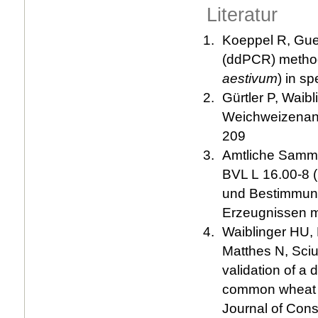
Literatur
Koeppel R, Guer
(ddPCR) method 
aestivum
) in spe
Gürtler P, Waib
Weichweizenant
209
Amtliche Samm
BVL L 16.00-8 
und Bestimmun
Erzeugnissen mi
Waiblinger HU, 
Matthes N, Sciu
validation of a 
common wheat 
Journal of Con