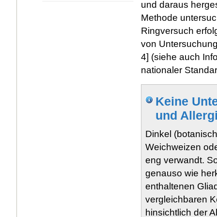
und daraus herges
Methode untersuc
Ringversuch erfolg
von Untersuchungsv
4] (siehe auch In
nationaler Standar
Keine Unte
und Allerg
Dinkel (botanisc
Weichweizen ode
eng verwandt. So 
genauso wie her
enthaltenen Gliad
vergleichbaren K
hinsichtlich der 