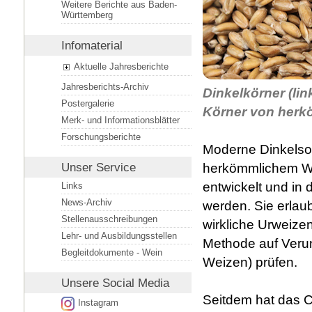
Weitere Berichte aus Baden-
Württemberg
Infomaterial
Aktuelle Jahresberichte
Jahresberichts-Archiv
Dinkelkörner (lin
Postergalerie
Körner von herk
Merk- und Informationsblätter
Forschungsberichte
Moderne Dinkelsor
herkömmlichem We
Unser Service
entwickelt und in
Links
News-Archiv
werden. Sie erlaub
Stellenausschreibungen
wirkliche Urweize
Lehr- und Ausbildungsstellen
Methode auf Veru
Begleitdokumente - Wein
Weizen) prüfen.
Unsere
Social Media
Seitdem hat das 
Instagram