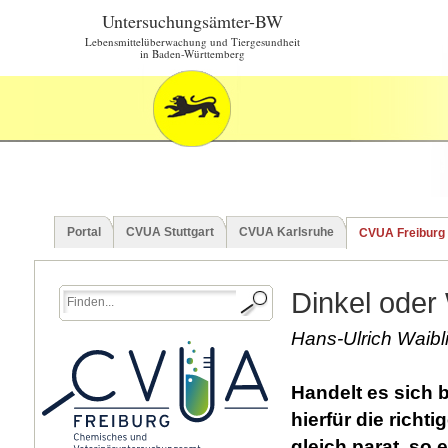
Untersuchungsämter-BW
Lebensmittelüberwachung und Tiergesundheit
in Baden-Württemberg
Portal
CVUA Stuttgart
CVUA Karlsruhe
CVUA Freiburg
Dinkel oder
Hans-Ulrich Waibl
Handelt es sich 
hierfür die richt
gleich parat, so 