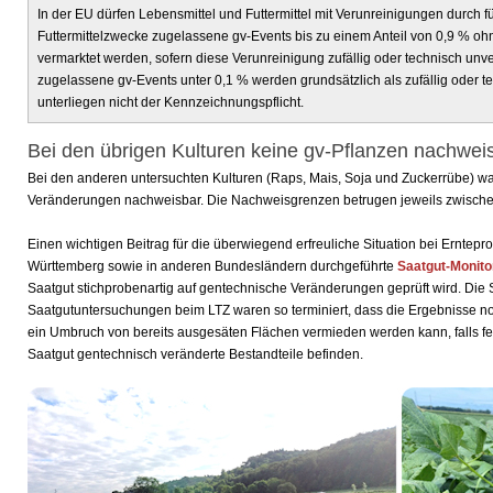
In der EU dürfen Lebensmittel und Futtermittel mit Verunreinigungen durch f
Futtermittelzwecke zugelassene gv-Events bis zu einem Anteil von 0,9 % 
vermarktet werden, sofern diese Verunreinigung zufällig oder technisch unv
zugelassene gv-Events unter 0,1 % werden grundsätzlich als zufällig oder t
unterliegen nicht der Kennzeichnungspflicht.
Bei den übrigen Kulturen keine gv-Pflanzen nachwei
Bei den anderen untersuchten Kulturen (Raps, Mais, Soja und Zuckerrübe) w
Veränderungen nachweisbar. Die Nachweisgrenzen betrugen jeweils zwische
Einen wichtigen Beitrag für die überwiegend erfreuliche Situation bei Erntepr
Württemberg sowie in anderen Bundesländern durchgeführte
Saatgut-Monito
Saatgut stichprobenartig auf gentechnische Veränderungen geprüft wird. Di
Saatgutuntersuchungen beim LTZ waren so terminiert, dass die Ergebnisse noc
ein Umbruch von bereits ausgesäten Flächen vermieden werden kann, falls fest
Saatgut gentechnisch veränderte Bestandteile befinden.