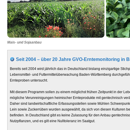
Mais- und Sojaanbau
Seit 2004 – über 20 Jahre GVO-Erntemonitoring in
Bereits seit 2004 wird jährlich das in Deutschland bislang einzigartige St
Lebensmittel- und Futtermittelüberwachung Baden-Württemberg durchgeführ
Ernteproben untersucht.
Mit diesem Programm sollen zu einem möglichst frühen Zeitpunkt in der Leben
mögliche Verunreinigungen heimischer Ernteprodukte mit gentechnisch ve
Daher sind landwirtschaftliche Erfassungsstellen sowie Mühlen Schwerpunk
Lein sowie Zuckerrüben wurden ausgewählt, da sich von diesen Kulturen ber
befinden. In Deutschland gibt es keine Zulassung für den Anbau gentechnisc
Nutzpflanzen, und es gilt eine Nulltoleranz im Saatgut.