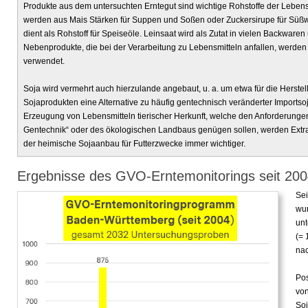
Produkte aus dem untersuchten Erntegut sind wichtige Rohstoffe der Lebensmi
werden aus Mais Stärken für Suppen und Soßen oder Zuckersirupe für Süßw
dient als Rohstoff für Speiseöle. Leinsaat wird als Zutat in vielen Backwaren
Nebenprodukte, die bei der Verarbeitung zu Lebensmitteln anfallen, werden 
verwendet.
Soja wird vermehrt auch hierzulande angebaut, u. a. um etwa für die Herste
Sojaprodukten eine Alternative zu häufig gentechnisch veränderter Importso
Erzeugung von Lebensmitteln tierischer Herkunft, welche den Anforderunge
Gentechnik“ oder des ökologischen Landbaus genügen sollen, werden Extrak
der heimische Sojaanbau für Futterzwecke immer wichtiger.
Ergebnisse des GVO-Erntemonitorings seit 20
Sei
wu
unt
(= 
nac
Pos
von
Soj