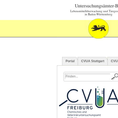
Untersuchungsämter-
Lebensmittelüberwachung und Tierges
in Baden-Württemberg
Portal
CVUA Stuttgart
CVU