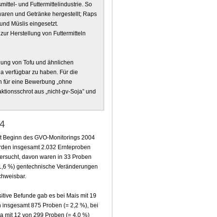
ttel- und Futtermittelindustrie. So
aren und Getränke hergestellt; Raps
 und Müslis eingesetzt.
zur Herstellung von Futtermitteln
llung von Tofu und ähnlichen
ja verfügbar zu haben. Für die
n für eine Bewerbung „ohne
tionsschrot aus „nicht-gv-Soja” und
04
t Beginn des GVO-Monitorings 2004
rden insgesamt 2.032 Ernteproben
ersucht, davon waren in 33 Proben
1,6 %) gentechnische Veränderungen
hweisbar.
itive Befunde gab es bei Mais mit 19
 insgesamt 875 Proben (= 2,2 %), bei
a mit 12 von 299 Proben (= 4,0 %)