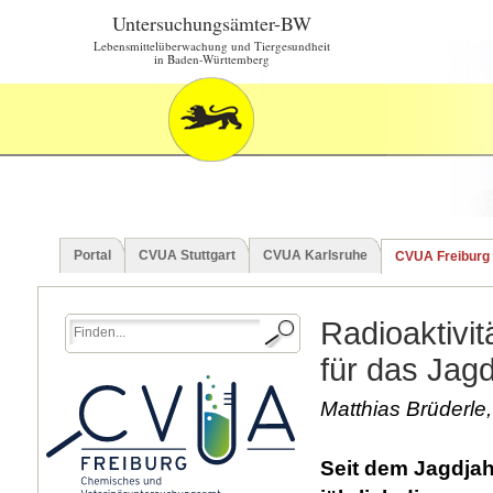
Untersuchungsämter-BW
Lebensmittelüberwachung und Tiergesundheit
in Baden-Württemberg
Portal
CVUA Stuttgart
CVUA Karlsruhe
CVUA Freiburg
Radioaktivit
für das Jagd
Matthias Brüderle
Seit dem Jagdjah