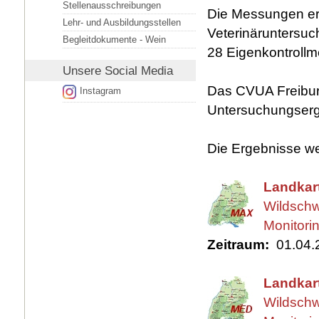
Stellenausschreibungen
Die Messungen er
Lehr- und Ausbildungsstellen
Veterinäruntersuc
Begleitdokumente - Wein
28 Eigenkontrollm
Unsere
Social Media
Das CVUA Freiburg
Instagram
Untersuchungserge
Die Ergebnisse we
Landkar
Wildschw
Monitori
Zeitraum:
01.04.2
Landkar
Wildschw