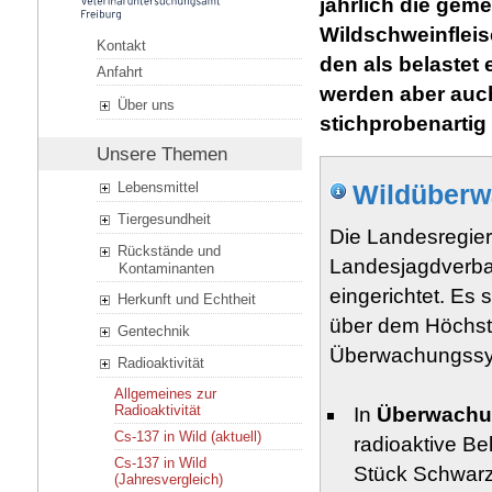
jährlich die gem
Wildschweinfleis
Kontakt
den als belastet
Anfahrt
werden aber auc
Über uns
stichprobenartig 
Unsere Themen
Lebensmittel
Wildüber
Tiergesundheit
Die Landesregie
Rückstände und
Landesjagdverba
Kontaminanten
eingerichtet. Es 
Herkunft und Echtheit
über dem Höchst
Gentechnik
Überwachungssys
Radioaktivität
Allgemeines zur
Radioaktivität
In
Überwachu
Cs-137 in Wild (aktuell)
radioaktive Be
Cs-137 in Wild
Stück Schwarz
(Jahresvergleich)