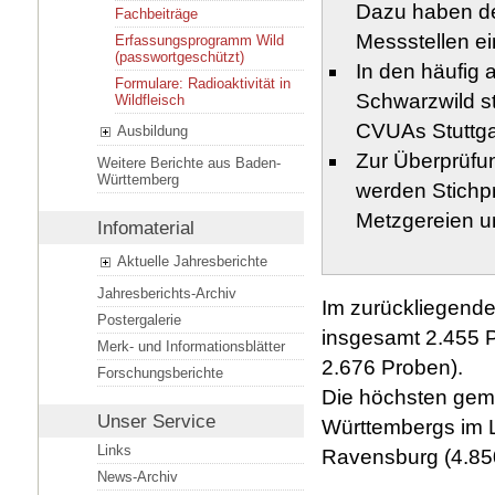
Dazu haben de
Fachbeiträge
Messstellen ei
Erfassungsprogramm Wild
(passwortgeschützt)
In den häufig
Formulare: Radioaktivität in
Schwarzwild st
Wildfleisch
CVUAs Stuttgar
Ausbildung
Zur Überprüfu
Weitere Berichte aus Baden-
Württemberg
werden Stichp
Metzgereien u
Infomaterial
Aktuelle Jahresberichte
Jahresberichts-Archiv
Im zurückliegende
Postergalerie
insgesamt 2.455 P
Merk- und Informationsblätter
2.676 Proben).
Forschungsberichte
Die höchsten gem
Unser Service
Württembergs im L
Links
Ravensburg (4.85
News-Archiv