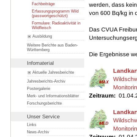
werden, dass kein
Fachbeiträge
Erfassungsprogramm Wild
von 600 Bq/kg in
(passwortgeschützt)
Formulare: Radioaktivität in
Wildfleisch
Das CVUA Freiburg
Ausbildung
Untersuchungserge
Weitere Berichte aus Baden-
Württemberg
Die Ergebnisse we
Infomaterial
Landkar
Aktuelle Jahresberichte
Wildschw
Jahresberichts-Archiv
Monitori
Postergalerie
Zeitraum:
01.04.2
Merk- und Informationsblätter
Forschungsberichte
Landkar
Unser Service
Wildschw
Links
Monitori
News-Archiv
Zeitraum:
01.04.2