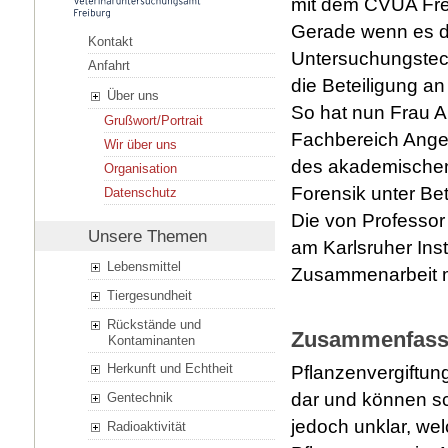
mit dem CVUA Frei
Gerade wenn es d
Kontakt
Untersuchungstech
Anfahrt
die Beteiligung a
Über uns
So hat nun Frau 
Grußwort/Portrait
Fachbereich Angew
Wir über uns
des akademischen 
Organisation
Forensik unter Be
Datenschutz
Die von Professor 
Unsere Themen
am Karlsruher Insti
Lebensmittel
Zusammenarbeit mi
Tiergesundheit
Rückstände und
Zusammenfassu
Kontaminanten
Herkunft und Echtheit
Pflanzenvergiftung
dar und können s
Gentechnik
jedoch unklar, we
Radioaktivität