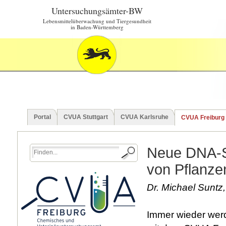
Untersuchungsämter-BW
Lebensmittelüberwachung und Tiergesundheit
in Baden-Württemberg
Portal
CVUA Stuttgart
CVUA Karlsruhe
CVUA Freiburg
Neue DNA-Se
von Pflanze
Dr. Michael Suntz,
Immer wieder werd