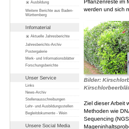
Pflanzenreste im
Ausbildung
werden und sich 
Weitere Berichte aus Baden-
Württemberg
Infomaterial
Aktuelle Jahresberichte
Jahresberichts-Archiv
Postergalerie
Merk- und Informationsblätter
Forschungsberichte
Unser Service
Bilder: Kirschlor
Links
Kirschlorbeerblät
News-Archiv
Stellenausschreibungen
Ziel dieser Arbeit
Lehr- und Ausbildungsstellen
Methoden wie DNA
Begleitdokumente - Wein
Sequencing (NGS)
Unsere
Social Media
Mageninhaltsprobe