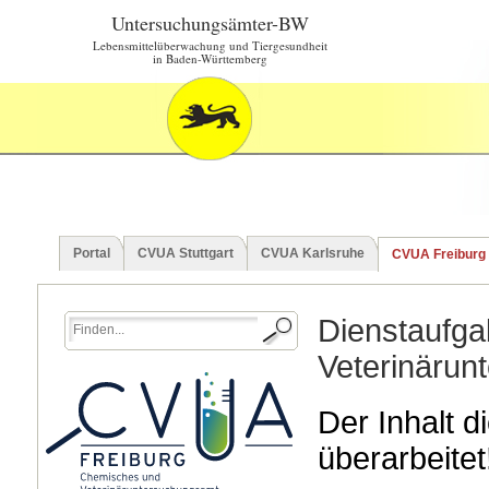
Untersuchungsämter-BW
Lebensmittelüberwachung und Tiergesundheit
in Baden-Württemberg
Portal
CVUA Stuttgart
CVUA Karlsruhe
CVUA Freiburg
Dienstaufg
Veterinärun
Der Inhalt 
überarbeitet