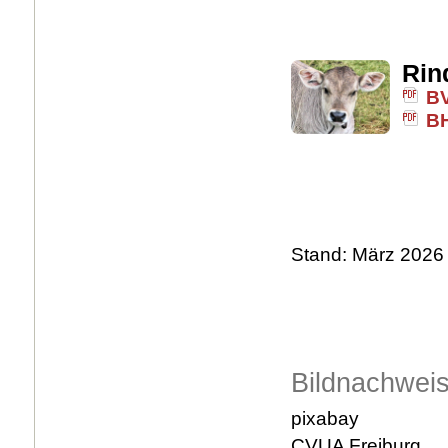
Rin
BV
BH
Stand: März 2026
Bildnachwei
pixabay
CVUA Freiburg