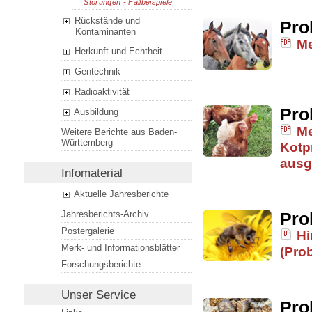
Störungen - Fallbeispiele
Rückstände und
Pro
Kontaminanten
Me
Herkunft und Echtheit
Gentechnik
Radioaktivität
Pro
Ausbildung
Me
Weitere Berichte aus Baden-
Württemberg
Kotp
ausg
Infomaterial
Aktuelle Jahresberichte
Pro
Jahresberichts-Archiv
Postergalerie
Hi
Merk- und Informationsblätter
(Pro
Forschungsberichte
Unser Service
Pro