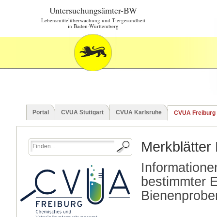
Untersuchungsämter-BW
Lebensmittelüberwachung und Tiergesundheit
in Baden-Württemberg
Portal
CVUA Stuttgart
CVUA Karlsruhe
CVUA Freiburg
Merkblätter
Informatione
bestimmter E
Bienenprobe