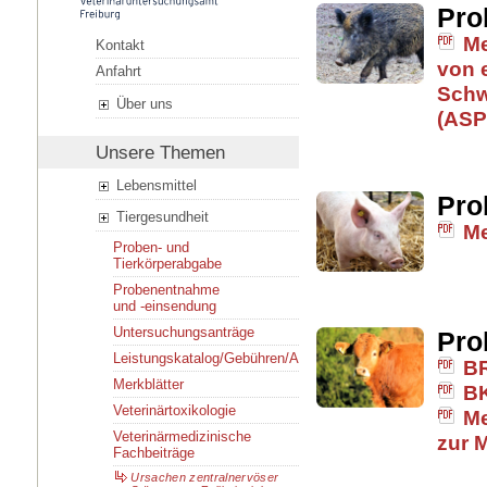
Pro
Me
Kontakt
von 
Anfahrt
Schw
Über uns
(ASP
Unsere Themen
Lebensmittel
Pro
Tiergesundheit
Me
Proben- und
Tierkörperabgabe
Probenentnahme
und -einsendung
Untersuchungsanträge
Pro
Leistungskatalog/Gebühren/Ansprechpersonen
BR
Merkblätter
B
Veterinärtoxikologie
Me
Veterinärmedizinische
zur M
Fachbeiträge
Ursachen zentralnervöser