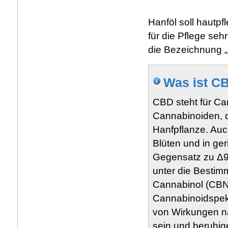
Hanföl soll hautp
für die Pflege seh
die Bezeichnung 
Was ist C
CBD steht für Ca
Cannabinoiden, d
Hanfpflanze. Auc
Blüten und in ger
Gegensatz zu Δ9-
unter die Besti
Cannabinol (CBN
Cannabinoidspek
von Wirkungen na
sein und beruhige