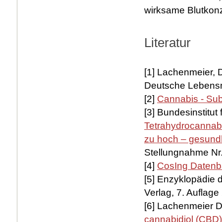
wirksame Blutkonze
Literatur
[1] Lachenmeier, 
Deutsche Lebensmi
[2]
Cannabis - Su
[3] Bundesinstitut
Tetrahydrocannabi
zu hoch – gesundh
Stellungnahme Nr
[4]
CosIng Daten
[5] Enzyklopädie d
Verlag, 7. Auflage
[6] Lachenmeier D
cannabidiol (CBD)