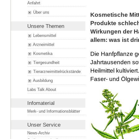
Anfahrt
Über uns
Kosmetische Mitt
Produkte schlech
Unsere Themen
Wirkungen der Ha
Lebensmittel
allem: was ist dr
Arzneimittel
Die Hanfpflanze g
Kosmetika
Jahrtausenden sow
Tiergesundheit
Heilmittel kultivi
Tierarzneimittelrückstände
Faser- und Ölgew
Ausbildung
Labs Talk About
Infomaterial
Merk- und Informationsblätter
Unser Service
News-Archiv