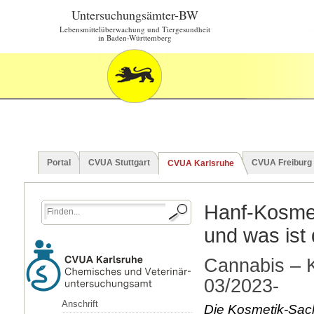
Untersuchungsämter-BW
Lebensmittelüberwachung und Tiergesundheit
in Baden-Württemberg
Portal
CVUA Stuttgart
CVUA Freiburg
CVUA Karlsruhe
Hanf-Kosmet
und was ist 
Cannabis – Ku
03/2023-
Anschrift
Die Kosmetik-Sac