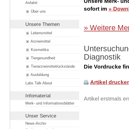
Unsere Merk- und
Anfahrt
sofort im
» Downl
Über uns
Unsere Themen
» Weitere Mer
Lebensmittel
Arzneimittel
Untersuchung
Kosmetika
Diagnostik
Tiergesundheit
Die Vordrucke fi
Tierarzneimittelrückstände
Ausbildung
Artikel drucke
Labs Talk About
Infomaterial
Artikel erstmals 
Merk- und Informationsblätter
Unser Service
News-Archiv