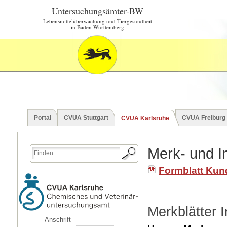
Untersuchungsämter-BW
Lebensmittelüberwachung und Tiergesundheit
in Baden-Württemberg
Portal
CVUA Stuttgart
CVUA Freiburg
CVUA Karlsruhe
Merk- und In
Formblatt Ku
Merkblätter 
Anschrift