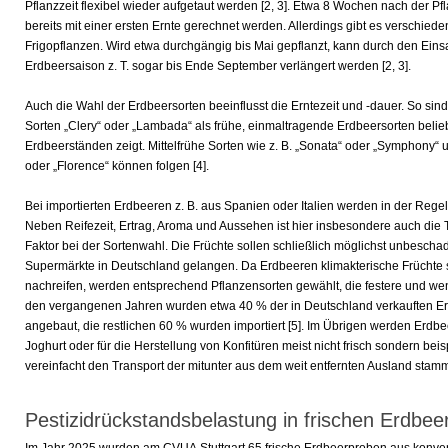
Pflanzzeit flexibel wieder aufgetaut werden
[2, 3]
. Etwa 8 Wochen nach der Pfl
bereits mit einer ersten Ernte gerechnet werden. Allerdings gibt es verschie
Frigopflanzen. Wird etwa durchgängig bis Mai gepflanzt, kann durch den Einsa
Erdbeersaison z. T. sogar bis Ende September verlängert werden
[2, 3]
.
Auch die Wahl der Erdbeersorten beeinflusst die Erntezeit und -dauer. So si
Sorten „Clery“ oder „Lambada“ als frühe, einmaltragende Erdbeersorten belie
Erdbeerständen zeigt. Mittelfrühe Sorten wie z. B. „Sonata“ oder „Symphony“
oder „Florence“ können folgen
[4]
.
Bei importierten Erdbeeren z. B. aus Spanien oder Italien werden in der Rege
Neben Reifezeit, Ertrag, Aroma und Aussehen ist hier insbesondere auch die 
Faktor bei der Sortenwahl. Die Früchte sollen schließlich möglichst unbeschad
Supermärkte in Deutschland gelangen. Da Erdbeeren klimakterische Früchte s
nachreifen, werden entsprechend Pflanzensorten gewählt, die festere und wen
den vergangenen Jahren wurden etwa 40 % der in Deutschland verkauften E
angebaut, die restlichen 60 % wurden importiert
[5]
. Im Übrigen werden Erdbee
Joghurt oder für die Herstellung von Konfitüren meist nicht frisch sondern bei
vereinfacht den Transport der mitunter aus dem weit entfernten Ausland sta
Pestizidrückstandsbelastung in frischen Erdbee
Im Jahr 2025 wurden am CVUA Stuttgart 65 frische Erdbeerproben aus konve