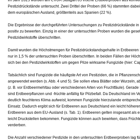
Pestizidrückstände untersucht. Zwei Drittel der Proben (66 %) stammten dabei
dem europäischen Ausland, größtenteils aus Spanien (22 %).
Die Ergebnisse der durchgeführten Untersuchungen zu Pestizidrückstände in
positiv zu bewerten. Einzig in einer der untersuchten Proben wurden die ges
Pestizidwirkstoffe überschritten.
Damit wurden die Höchstmengen für Pestizidrückstandsgehalte in Erdbeeren 
nur in 1,5 % der untersuchten Proben überschritten. In beiden Fällen der H
sich bei den Pestizidwirkstoffen um gegen Pilze wirksame Fungizide (hier: Ca
Tatsächlich sind Fungizide die häufigste Art von Pestiziden, die in Pflanzens
angewendet werden (s. Abb. 4 und 5). Sie sollen etwa Blätter oder Wurzeln, ab
(z. B. vor Erdbeermehltau oder verschiedenen Arten von Fruchtfäule). Gerad
sind Erdbeerpflanzen und -früchte anfällig für Pilzbefall. Da Deutschland im 
deutlich feuchteres Klima aufweist, kommen Fungizide hierzulande entspre
Einsatz. Dadurch ergibt sich für Erdbeeren aus Deutschland ein leicht höherer m
Erdbeeren aus dem EU-Ausland (s. Tab. 1). Erdbeeren gelten insgesamt als e
leicht Druckstellen bekommen. Fungizide können auch bewirken, dass Früchte
verderben.
Die Anzahl verschiedener Pestizide in den untersuchten Erdbeerproben lag fü