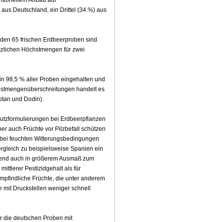
 aus Deutschland, ein Drittel (34 %) aus
 den 65 frischen Erdbeerproben sind
etzlichen Höchstmengen für zwei
in 98,5 % aller Proben eingehalten und
öchstmengenüberschreitungen handelt es
ptan und Dodin).
chutz­formulierungen bei Erdbeerpflanzen
er auch Früchte vor Pilzbefall schützen
e bei feuchten Witterungsbedingungen
Vergleich zu beispielsweise Spanien ein
chend auch in größerem Ausmaß zum
ittlerer Pestizidgehalt als für
mpfindliche Früchte, die unter anderem
 mit Druckstellen weniger schnell
r die deutschen Proben mit