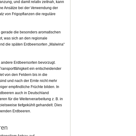
anzung, und damit relativ zeitnah, kann
dene Ansätze bei der Verwendung der
tz von Frigopflanzen die reguläre
nd gerade die besonders aromatischen
bt, was sich an den regionale
 und die späten Erdbeersorten „Malwina“
l andere Erdbeersorten bevorzugt.
Transportfähigkeit ein entscheidender
et von den Feldern bis in die
ind und nach der Ernte nicht mehr
iger empfindliche Früchte bilden. In
rdbeeren auch in Deutschland
ren für die Weiterverarbeitung z. B. in
spielsweise tiefgekühlt gehandelt. Dies
mmenden Erdbeeren.
ren
ntionellem Anbau auf