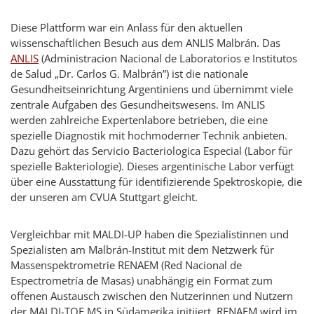
Diese Plattform war ein Anlass für den aktuellen
wissenschaftlichen Besuch aus dem ANLIS Malbrán. Das
ANLIS
(
Administracion Nacional de Laboratorios e Institutos
de Salud „Dr. Carlos G. Malbrán”
) ist die nationale
Gesundheitseinrichtung Argentiniens und übernimmt viele
zentrale Aufgaben des Gesundheitswesens. Im ANLIS
werden zahlreiche Expertenlabore betrieben, die eine
spezielle Diagnostik mit hochmoderner Technik anbieten.
Dazu gehört das
Servicio Bacteriologica Especial
(Labor für
spezielle Bakteriologie). Dieses argentinische Labor verfügt
über eine Ausstattung für identifizierende Spektroskopie, die
der unseren am CVUA Stuttgart gleicht.
Vergleichbar mit MALDI-UP haben die Spezialistinnen und
Spezialisten am
Malbrán
-Institut mit dem Netzwerk für
Massenspektrometrie RENAEM (
Red Nacional de
Espectrometría de Masas
) unabhängig ein Format zum
offenen Austausch zwischen den Nutzerinnen und Nutzern
der MALDI-TOF MS in Südamerika initiiert. RENAEM wird im