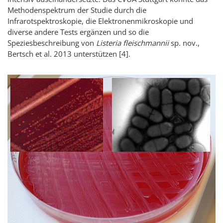
Methodenspektrum der Studie durch die
Infrarotspektroskopie, die Elektronenmikroskopie und
diverse andere Tests ergänzen und so die
Speziesbeschreibung von
Listeria fleischmannii
sp. nov.,
Bertsch et al. 2013 unterstützen [4].