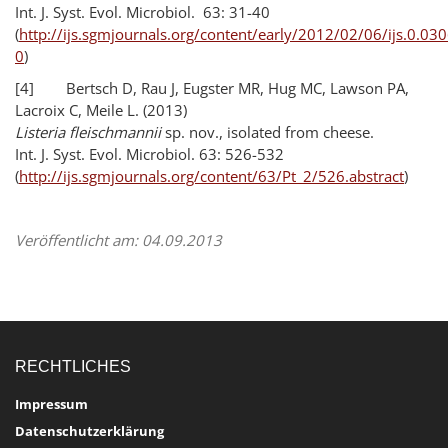
Int. J. Syst. Evol. Microbiol. 63: 31-40
(
http://ijs.sgmjournals.org/content/early/2012/02/06/ijs.0.03
0
)
[4] Bertsch D, Rau J, Eugster MR, Hug MC, Lawson PA,
Lacroix C, Meile L. (2013)
Listeria fleischmannii
sp. nov., isolated from cheese.
Int. J. Syst. Evol. Microbiol. 63: 526-532
(
http://ijs.sgmjournals.org/content/63/Pt_2/526.abstract
)
Veröffentlicht am: 04.09.2013
RECHTLICHES
Impressum
Datenschutzerklärung