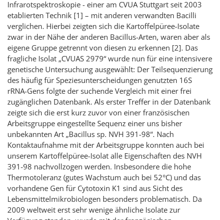
Infrarotspektroskopie - einer am CVUA Stuttgart seit 2003
etablierten Technik [1] – mit anderen verwandten Bacilli
verglichen. Hierbei zeigten sich die Kartoffelpüree-Isolate
zwar in der Nähe der anderen Bacillus-Arten, waren aber als
eigene Gruppe getrennt von diesen zu erkennen [2]. Das
fragliche Isolat „CVUAS 2979“ wurde nun für eine intensivere
genetische Untersuchung ausgewählt: Der Teilsequenzierung
des häufig für Speziesunterscheidungen genutzten 16S
rRNA-Gens folgte der suchende Vergleich mit einer frei
zugänglichen Datenbank. Als erster Treffer in der Datenbank
zeigte sich die erst kurz zuvor von einer französischen
Arbeitsgruppe eingestellte Sequenz einer uns bisher
unbekannten Art „Bacillus sp. NVH 391-98“. Nach
Kontaktaufnahme mit der Arbeitsgruppe konnten auch bei
unserem Kartoffelpüree-Isolat alle Eigenschaften des NVH
391-98 nachvollzogen werden. Insbesondere die hohe
Thermotoleranz (gutes Wachstum auch bei 52°C) und das
vorhandene Gen für Cytotoxin K1 sind aus Sicht des
Lebensmittelmikrobiologen besonders problematisch. Da
2009 weltweit erst sehr wenige ähnliche Isolate zur