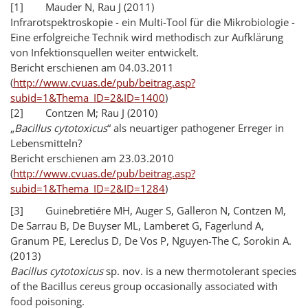
[1] Mauder N, Rau J (2011)
Infrarotspektroskopie - ein Multi-Tool für die Mikrobiologie -
Eine erfolgreiche Technik wird methodisch zur Aufklärung
von Infektionsquellen weiter entwickelt.
Bericht erschienen am 04.03.2011
(
http://www.cvuas.de/pub/beitrag.asp?
subid=1&Thema_ID=2&ID=1400
)
[2] Contzen M; Rau J (2010)
„
Bacillus cytotoxicus
“ als neuartiger pathogener Erreger in
Lebensmitteln?
Bericht erschienen am 23.03.2010
(
http://www.cvuas.de/pub/beitrag.asp?
subid=1&Thema_ID=2&ID=1284
)
[3] Guinebretiére MH, Auger S, Galleron N, Contzen M,
De Sarrau B, De Buyser ML, Lamberet G, Fagerlund A,
Granum PE, Lereclus D, De Vos P, Nguyen-The C, Sorokin A.
(2013)
Bacillus cytotoxicus
sp. nov. is a new thermotolerant species
of the Bacillus cereus group occasionally associated with
food poisoning.