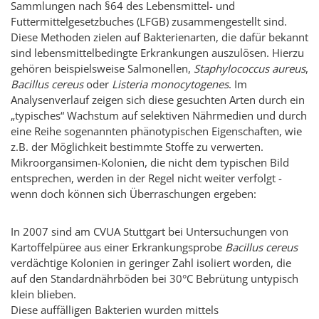
Sammlungen nach §64 des Lebensmittel- und
Futtermittelgesetzbuches (LFGB) zusammengestellt sind.
Diese Methoden zielen auf Bakterienarten, die dafür bekannt
sind lebensmittelbedingte Erkrankungen auszulösen. Hierzu
gehören beispielsweise Salmonellen,
Staphylococcus aureus
,
Bacillus cereus
oder
Listeria monocytogenes
. Im
Analysenverlauf zeigen sich diese gesuchten Arten durch ein
„typisches“ Wachstum auf selektiven Nährmedien und durch
eine Reihe sogenannten phänotypischen Eigenschaften, wie
z.B. der Möglichkeit bestimmte Stoffe zu verwerten.
Mikroorgansimen-Kolonien, die nicht dem typischen Bild
entsprechen, werden in der Regel nicht weiter verfolgt -
wenn doch können sich Überraschungen ergeben:
In 2007 sind am CVUA Stuttgart bei Untersuchungen von
Kartoffelpüree aus einer Erkrankungsprobe
Bacillus cereus
verdächtige Kolonien in geringer Zahl isoliert worden, die
auf den Standardnährböden bei 30°C Bebrütung untypisch
klein blieben.
Diese auffälligen Bakterien wurden mittels