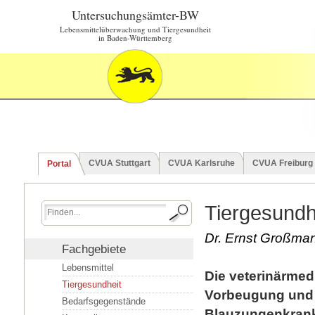
Untersuchungsämter-BW
Lebensmittelüberwachung und Tiergesundheit
in Baden-Württemberg
CVUA Stuttgart
CVUA Karlsruhe
CVUA Freiburg
Portal
Tiergesundh
Dr. Ernst Großma
Fachgebiete
Lebensmittel
Die veterinärmed
Tiergesundheit
Vorbeugung und 
Bedarfsgegenstände
Blauzungenkrankh