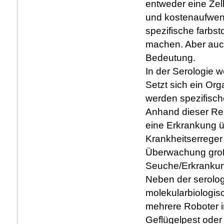
entweder eine Zell
und kostenaufwend
spezifische farbst
machen. Aber auc
Bedeutung.
In der Serologie w
Setzt sich ein Or
werden spezifisch
Anhand dieser Reakt
eine Erkrankung ü
Krankheitserreger
Überwachung groß
Seuche/Erkrankung
Neben der serolo
molekularbiologis
mehrere Roboter i
Geflügelpest oder