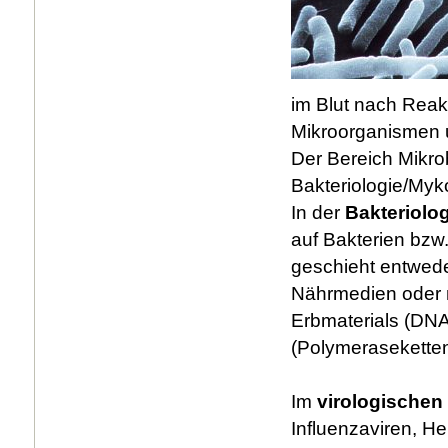
im Blut nach Reak
Mikroorganismen 
Der Bereich Mikrob
Bakteriologie/Myko
In der
Bakteriolo
auf Bakterien bzw.
geschieht entweder
Nährmedien oder m
Erbmaterials (DNA
(Polymeraseketten
Im
virologischen
Influenzaviren, He