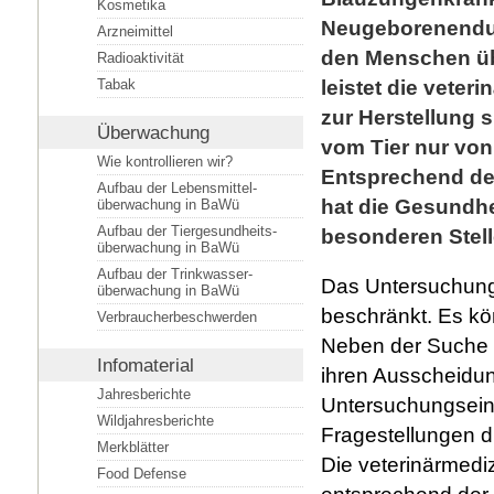
Kosmetika
Neugeborenendurc
Arzneimittel
den Menschen übe
Radioaktivität
Tabak
leistet die veter
zur Herstellung s
Überwachung
vom Tier nur vo
Wie kontrollieren wir?
Entsprechend de
Aufbau der Lebensmittel­
hat die Gesundh
überwachung in BaWü
Aufbau der Tiergesundheits­
besonderen Stell
überwachung in BaWü
Aufbau der Trinkwasser­
Das Untersuchungss
überwachung in BaWü
beschränkt. Es kö
Verbraucherbeschwerden
Neben der Suche 
Infomaterial
ihren Ausscheidun
Jahresberichte
Untersuchungseinr
Wildjahresberichte
Fragestellungen d
Merkblätter
Die veterinärmedi
Food Defense