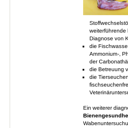
Stoffwechselst
weiterführende 
Diagnose von K
die Fischwasse
Ammonium-, Phos
der Carbonathär
die Betreuung v
die Tierseuche
fischseuchenfr
Veterinärunter
Ein weiterer diagn
Bienengesundhei
Wabenuntersuchung