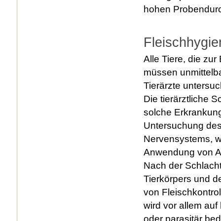
hohen Probendurch
Fleischhygie
Alle Tiere, die z
müssen unmittelba
Tierärzte untersu
Die tierärztliche 
solche Erkrankung
Untersuchung des 
Nervensystems, wi
Anwendung von Arz
Nach der Schlacht
Tierkörpers und de
von Fleischkontrol
wird vor allem auf
oder parasitär be