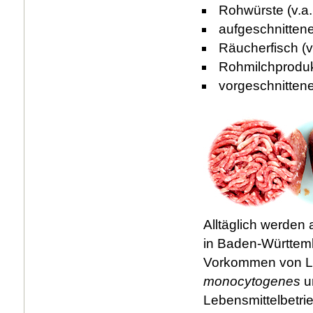
Rohwürste (v.a.
aufgeschnitten
Räucherfisch (v
Rohmilchproduk
vorgeschnittene
Alltäglich werde
in Baden-Württemb
Vorkommen von Li
monocytogenes
u
Lebensmittelbetri