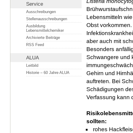
Listeria monocyt
Service
Brühwurstaufschnit
Ausschreibungen
Lebensmitteln wie 
Stellenausschreibungen
Obst vorkommen. S
Ausbildung
Lebensmittelchemiker
Infektionskrankhe
Archivierte Beiträge
aber auch mit sc
RSS Feed
Besonders anfäll
Schwangere und kl
ALUA
immungeschwächte
Leitbild
Gehirn und Hirnhä
Historie – 60 Jahre ALUA
auftreten. Bei Sc
Schädigungen des
Verfassung kann d
Risikolebensmitt
sollten:
rohes Hackflei