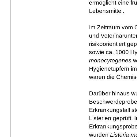
ermöglicht eine f
Lebensmittel.
Im Zeitraum vom 
und Veterinärunt
risikoorientiert 
sowie ca. 1000 Hyg
monocytogenes
w
Hygienetupfern 
waren die Chemis
Darüber hinaus wu
Beschwerdeprobe
Erkrankungsfall st
Listerien geprüft.
Erkrankungsproben 
wurden
Listeria 