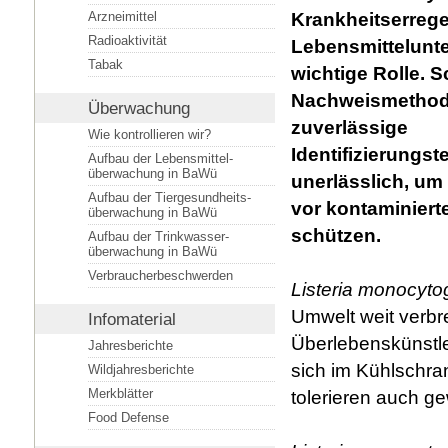
Arzneimittel
Krankheitserrege
Radioaktivität
Lebensmittelunt
Tabak
wichtige Rolle. S
Nachweismethod
Überwachung
zuverlässige
Wie kontrollieren wir?
Identifizierungs
Aufbau der Lebensmittel­
überwachung in BaWü
unerlässlich, um
Aufbau der Tiergesundheits­
vor kontaminiert
überwachung in BaWü
schützen.
Aufbau der Trinkwasser­
überwachung in BaWü
Verbraucherbeschwerden
Listeria monocyt
Umwelt weit verbr
Infomaterial
Überlebenskünstle
Jahresberichte
sich im Kühlschra
Wildjahresberichte
Merkblätter
tolerieren auch g
Food Defense