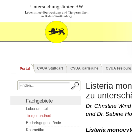
Untersuchungsämter-BW
Lebensmittelüberwachung und Tiergesundheit
in Baden-Württemberg
CVUA Stuttgart
CVUA Karlsruhe
CVUA Freiburg
Portal
Listeria mo
zu untersch
Fachgebiete
Dr. Christine Win
Lebensmittel
und Dr. Sabine Ho
Tiergesundheit
Bedarfsgegenstände
Listeria monocy
Kosmetika