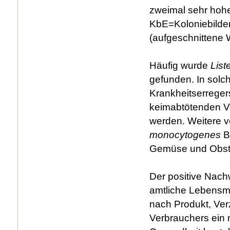
zweimal sehr hoh
KbE=Koloniebilden
(aufgeschnittene W
Häufig wurde
List
gefunden. In solc
Krankheitserregers
keimabtötenden V
werden. Weitere v
monocytogenes
Be
Gemüse und Obst, 
Der positive Nac
amtliche Lebensm
nach Produkt, Ver
Verbrauchers ein 