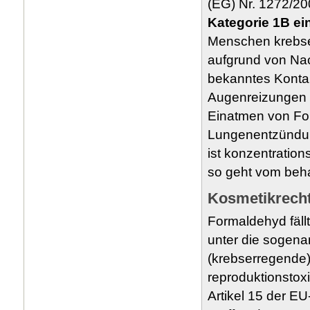
(EG) Nr. 1272/2
Kategorie 1B ein
Menschen krebse
aufgrund von Nac
bekanntes Kontak
Augenreizungen 
Einatmen von Fo
Lungenentzündun
ist konzentration
so geht vom beh
Kosmetikrecht
Formaldehyd fäll
unter die sogena
(krebserregende
reproduktionstox
Artikel 15 der E