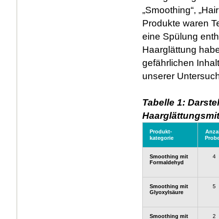
„Smoothing“, „Hair
Produkte waren Te
eine Spülung enthi
Haarglättung habe
gefährlichen Inhal
unserer Untersuc
Tabelle 1: Darst
Haarglättungsmit
Produkt-
Anza
kategorie
Prob
Smoothing mit
4
Formaldehyd
Smoothing mit
5
Glyoxylsäure
Smoothing mit
2