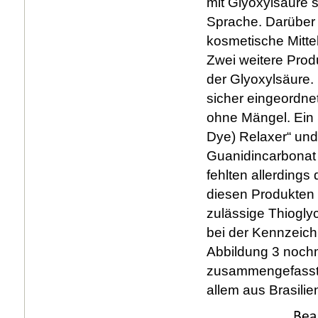
mit Glyoxylsäure 
Sprache. Darüber 
kosmetische Mittel
Zwei weitere Prod
der Glyoxylsäure. 
sicher eingeordne
ohne Mängel. Ein S
Dye) Relaxer“ und
Guanidincarbonat i
fehlten allerding
diesen Produkten s
zulässige Thiogly
bei der Kennzeich
Abbildung 3 noc
zusammengefasst. 
allem aus Brasilie