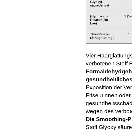
Glyoxyl-
säurederivat
(Hydroxid)-
2 (Se
Relaxer (No-
Lye)
Thio-Relaxer
1
(Straightening)
Vier Haarglättung
verbotenen Stoff
Formaldehydgeha
gesundheitliches
Exposition der Ve
Friseurinnen oder
gesundheitsschädl
wegen des verbote
Die Smoothing-P
Stoff Glyoxylsäur