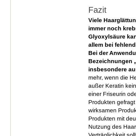
Fazit
Viele Haarglättu
immer noch kreb
Glyoxylsäure kan
allem bei fehlen
Bei der Anwendun
Bezeichnungen „
insbesondere aus
mehr, wenn die He
außer Keratin kei
einer Friseurin od
Produkten gefragt
wirksamen Produkt
Produkten mit deut
Nutzung des Haarg
Verträglichkeit so