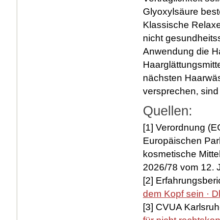
Glyoxylsäure bes
Klassische Relaxe
nicht gesundheits
Anwendung die Ha
Haarglättungsmitte
nächsten Haarwäsc
versprechen, sind
Quellen:
[1] Verordnung (E
Europäischen Par
kosmetische Mittel
2026/78 vom 12. J
[2] Erfahrungsberi
dem Kopf sein · D
[3] CVUA Karlsru