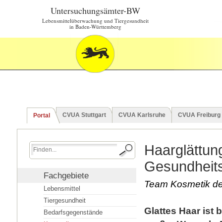
Untersuchungsämter-BW
Lebensmittelüberwachung und Tiergesundheit
in Baden-Württemberg
CVUA Stuttgart
CVUA Karlsruhe
CVUA Freiburg
Portal
Haarglättung
Gesundheits
Fachgebiete
Team Kosmetik d
Lebensmittel
Tiergesundheit
Glattes Haar ist
Bedarfsgegenstände