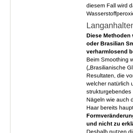
diesem Fall wird da
Wasserstoffperoxi
Langanhalte
Diese Methoden 
oder Brasilian S
verharmlosend b
Beim Smoothing w
(„Brasilianische G
Resultaten, die vo
welcher natürlich u
strukturgebendes 
Nägeln wie auch d
Haar bereits haup
Formveränderung 
und nicht zu erkl
Deshalb nutzen di