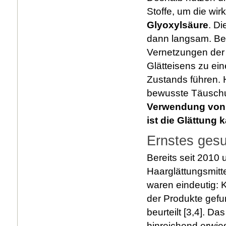
Stoffe, um die wir
Glyoxylsäure
. Di
dann langsam. Be
Vernetzungen der 
Glätteisens zu ei
Zustands führen. 
bewusste Täuschun
Verwendung von 
ist die Glättung 
Ernstes gesu
Bereits seit 2010
Haarglättungsmitt
waren eindeutig: 
der Produkte gefu
beurteilt [3,4]. Da
hinreichend erwies