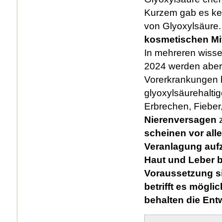
Kurzem gab es kei
von Glyoxylsäure
kosmetischen Mit
In mehreren wisse
2024 werden aber 
Vorerkrankungen b
glyoxylsäurehalti
Erbrechen, Fiebe
Nierenversagen
scheinen vor all
Veranlagung aufz
Haut und Leber b
Voraussetzung si
betrifft es mögli
behalten die Ent