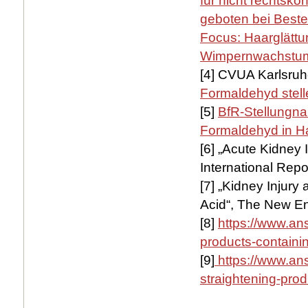
für nicht rechtsko
geboten bei Beste
Focus: Haarglättun
Wimpernwachstum
[4] CVUA Karlsru
Formaldehyd stell
[5]
BfR-Stellungn
Formaldehyd in Ha
[6] „Acute Kidney 
International Rep
[7] „Kidney Injury
Acid“, The New En
[8]
https://www.ans
products-containin
[9]
https://www.anse
straightening-pro