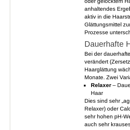
oder gelocktem Haa
anhaltendes Erge
aktiv in die Haars
Glättungsmittel 
Prozesse untersc
Dauerhafte H
Bei der dauerhafte
verändert (Zerset
Haarglättung wäch
Monate. Zwei Varia
Relaxer
– Daue
Haar
Dies sind sehr „ag
Relaxer) oder Cal
sehr hohen pH-Wer
auch sehr krauses