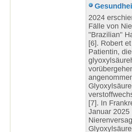
Gesundhei
2024 erschien
Fälle von N
"Brazilian" 
[6]. Robert e
Patientin, d
glyoxylsäure
vorübergehen
angenommen,
Glyoxylsäure
verstoffwech
[7]. In Frank
Januar 2025 
Nierenversag
Glyoxylsäure