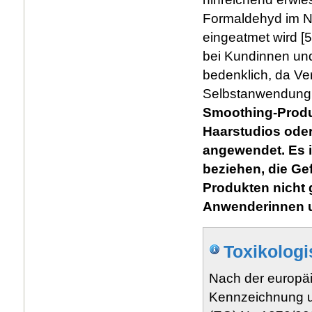
Formaldehyd im 
eingeatmet wird [5
bei Kundinnen und
bedenklich, da Ve
Selbstanwendung 
Smoothing-Produk
Haarstudios oder
angewendet. Es i
beziehen, die Gef
Produkten nicht
Anwenderinnen u
Toxikolog
Nach der europäi
Kennzeichnung u