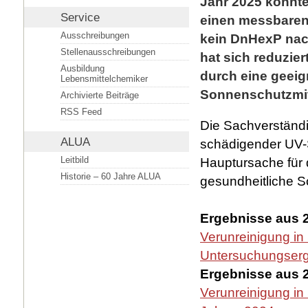
Jahr 2025 konnte
Service
einen messbaren 
Ausschreibungen
kein DnHexP nac
Stellenausschreibungen
hat sich reduzier
Ausbildung
durch eine geeig
Lebensmittelchemiker
Sonnenschutzmitt
Archivierte Beiträge
RSS Feed
Die Sachverständi
ALUA
schädigender UV-S
Leitbild
Hauptursache für 
Historie – 60 Jahre ALUA
gesundheitliche S
Ergebnisse aus 2
Verunreinigung in
Untersuchungser
Ergebnisse aus 2
Verunreinigung in