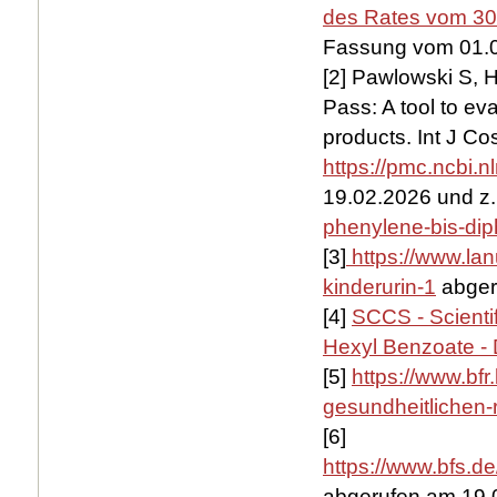
des Rates vom 30
Fassung vom 01.
[2] Pawlowski S, 
Pass: A tool to ev
products. Int J C
https://pmc.ncbi.
19.02.2026 und z
phenylene-bis-dip
[3]
https://www.lan
kinderurin-1
abger
[4]
SCCS - Scienti
Hexyl Benzoate - 
[5]
https://www.bf
gesundheitlichen-r
[6]
https://www.bfs.d
abgerufen am 19.