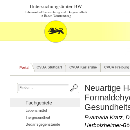
Untersuchungsämter-BW
Lebensmittelüberwachung und Tiergesundheit
in Baden-Württemberg
CVUA Stuttgart
CVUA Karlsruhe
CVUA Freiburg
Portal
Neuartige H
Formaldehyd
Fachgebiete
Gesundheits
Lebensmittel
Evamaria Kratz, Dr
Tiergesundheit
Bedarfsgegenstände
Herbolzheimer-Böt