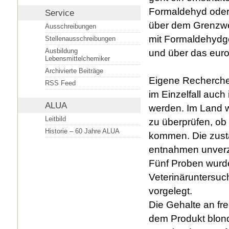
Formaldehyd oder 
Service
über dem Grenzwer
Ausschreibungen
mit Formaldehydg
Stellenausschreibungen
Ausbildung
und über das eur
Lebensmittelchemiker
Archivierte Beiträge
Eigene Recherchen
RSS Feed
im Einzelfall auc
ALUA
werden. Im Land 
Leitbild
zu überprüfen, ob
Historie – 60 Jahre ALUA
kommen. Die zus
entnahmen unverz
Fünf Proben wurd
Veterinäruntersuc
vorgelegt.
Die Gehalte an fr
dem Produkt blond