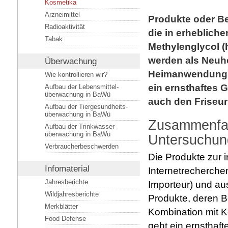
Kosmetika
Arzneimittel
Produkte oder B
Radioaktivität
die in erheblich
Tabak
Methylenglycol (h
werden als Neuhei
Überwachung
Heimanwendung a
Wie kontrollieren wir?
ein ernsthaftes 
Aufbau der Lebensmittel­
überwachung in BaWü
auch den Friseur
Aufbau der Tiergesundheits­
überwachung in BaWü
Zusammenfas
Aufbau der Trinkwasser­
überwachung in BaWü
Untersuchun
Verbraucherbeschwerden
Die Produkte zur 
Infomaterial
Internetrecherche
Jahresberichte
Importeur) und aus
Wildjahresberichte
Produkte, deren B
Merkblätter
Kombination mit K
Food Defense
geht ein ernsthaf