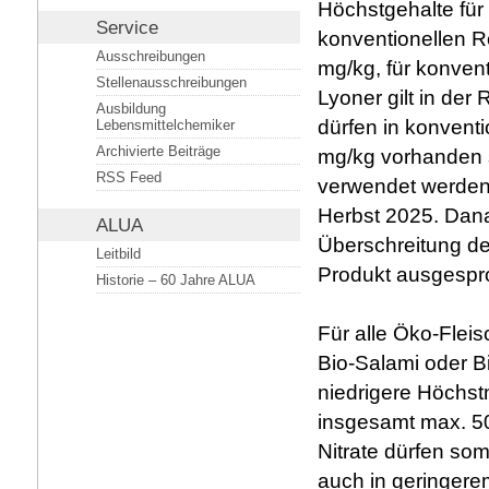
Höchstgehalte für N
Service
konventionellen 
Ausschreibungen
mg/kg, für konven
Stellenausschreibungen
Lyoner gilt in de
Ausbildung
dürfen in konvent
Lebensmittelchemiker
Archivierte Beiträge
mg/kg vorhanden se
RSS Feed
verwendet werden
Herbst 2025. Dana
ALUA
Überschreitung de
Leitbild
Produkt ausgespr
Historie – 60 Jahre ALUA
Für alle Öko-Fle
Bio-Salami oder Bi
niedrigere Höchst
insgesamt max. 50
Nitrate dürfen so
auch in geringere