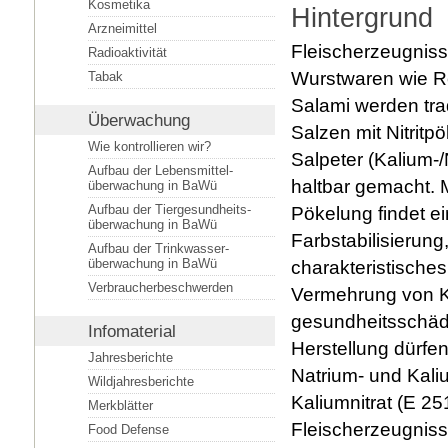
Kosmetika
Hintergrund
Arzneimittel
Fleischerzeugnis
Radioaktivität
Wurstwaren wie R
Tabak
Salami werden trad
Überwachung
Salzen mit Nitritp
Wie kontrollieren wir?
Salpeter (Kalium-/
Aufbau der Lebensmittel­
haltbar gemacht. M
überwachung in BaWü
Aufbau der Tiergesundheits­
Pökelung findet e
überwachung in BaWü
Farbstabilisierung,
Aufbau der Trinkwasser­
überwachung in BaWü
charakteristische
Verbraucherbeschwerden
Vermehrung von K
gesundheitsschädl
Infomaterial
Herstellung dürfe
Jahresberichte
Natrium- und Kaliu
Wildjahresberichte
Kaliumnitrat (E 2
Merkblätter
Fleischerzeugniss
Food Defense