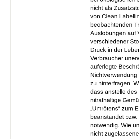
nicht als Zusatzst
von Clean Labelli
beobachtenden Tre
Auslobungen auf 
verschiedener Sto
Druck in der Leben
Verbraucher unerw
auferlegte Beschr
Nichtverwendung vo
zu hinterfragen. W
dass anstelle des 
nitrathaltige Gem
„Umrötens“ zum Ei
beanstandet bzw. n
notwendig. Wie un
nicht zugelassene