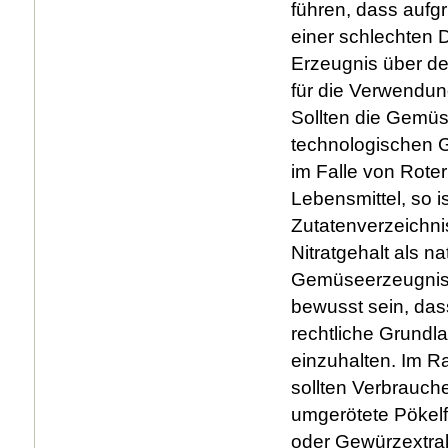
führen, dass aufg
einer schlechten 
Erzeugnis über de
für die Verwendung
Sollten die Gemü
technologischen 
im Falle von Roter
Lebensmittel, so i
Zutatenverzeichni
Nitratgehalt als n
Gemüseerzeugniss
bewusst sein, dass
rechtliche Grundl
einzuhalten. Im 
sollten Verbrauch
umgerötete Pökel
oder Gewürzextrakt