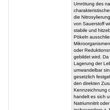
Umrötung des nat
charakteristisch
die Nitrosylierun
von Sauerstoff w
stabile und hitz
Pökeln ausschlie
Mikroorganismen,
oder Reduktionsmi
gebildet wird. Da
Lagerung der Le
umwandelbar sind
gesetzlich festge
den direkten Zus
Kennzeichnung de
handelt es sich 
Natriumnitrit ode
insbesondere z. 