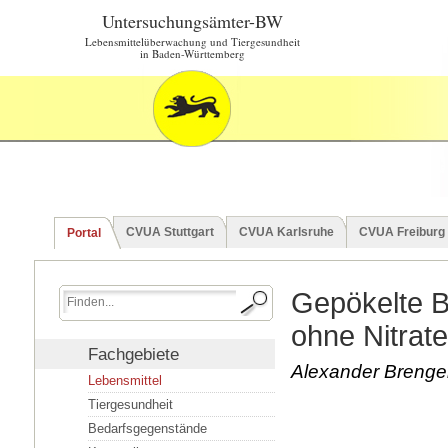
Untersuchungsämter-BW
Lebensmittelüberwachung und Tiergesundheit
in Baden-Württemberg
CVUA Stuttgart
CVUA Karlsruhe
CVUA Freiburg
Portal
Gepökelte B
ohne Nitrat
Fachgebiete
Alexander Brenge
Lebensmittel
Tiergesundheit
Bedarfsgegenstände