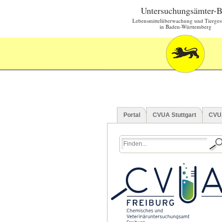
Untersuchungsämter-
Lebensmittelüberwachung und Tierges
in Baden-Württemberg
Portal
CVUA Stuttgart
CVU