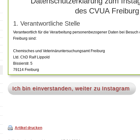
Datenschutzerklärung zum Insta
des CVUA Freiburg
1. Verantwortliche Stelle
Verantwortlich für die Verarbeitung personenbezogener Daten bei Besuc
Freiburg sind:
Chemisches und Veterinäruntersuchungsamt Freiburg
Ltd. ChD Ralf Lippold
Bissierstr. 5
79114 Freiburg
E-Mail:
Poststelle@cvuafr.bwl.de
Tel: 0761 / 8855-0
Ich bin einverstanden, weiter zu Instagram
sowie
Meta Platforms Ireland Limited
ATTN: Privacy Operations
Merrion Road
Dublin 4
D04 X2K5, Irland
als gemeinsam Verantwortliche gemäß Art. 26 DSGVO.
Artikel drucken
2. Datenschutzbeauftragung