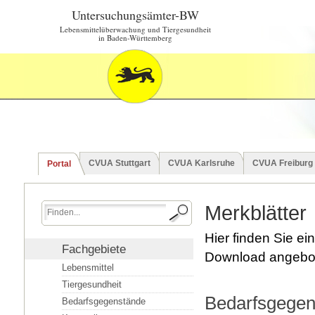
Untersuchungsämter-BW
Lebensmittelüberwachung und Tiergesundheit
in Baden-Württemberg
CVUA Stuttgart
CVUA Karlsruhe
CVUA Freiburg
Portal
Merkblätter
Hier finden Sie e
Fachgebiete
Download angebote
Lebensmittel
Tiergesundheit
Bedarfsgegen
Bedarfsgegenstände