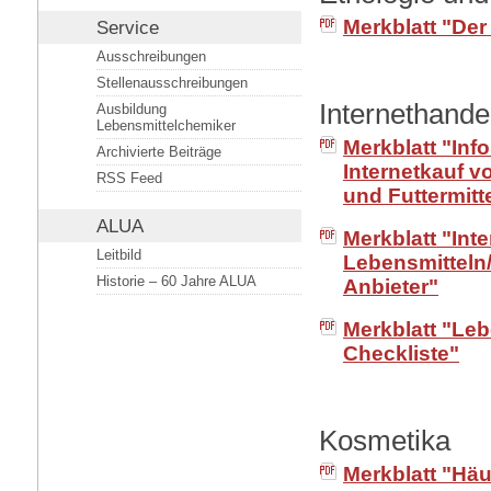
Merkblatt "Der
Service
Ausschreibungen
Stellenausschreibungen
Internethande
Ausbildung
Lebensmittelchemiker
Merkblatt "Inf
Archivierte Beiträge
Internetkauf 
RSS Feed
und Futtermitt
ALUA
Merkblatt "Int
Leitbild
Lebensmitteln/
Historie – 60 Jahre ALUA
Anbieter"
Merkblatt "Le
Checkliste"
Kosmetika
Merkblatt "Häu