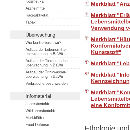
Kosmetika
Merkblatt "An
Arzneimittel
Merkblatt "Erl
Radioaktivität
Lebensmittelb
Tabak
Verwendung vo
Überwachung
Merkblatt "Hä
Wie kontrollieren wir?
Konformitätse
Aufbau der Lebensmittel­
Kunststoff"
überwachung in BaWü
Aufbau der Tiergesundheits­
Merkblatt "Le
überwachung in BaWü
Aufbau der Trinkwasser­
Merkblatt "In
überwachung in BaWü
Kennzeichnun
Verbraucherbeschwerden
Merkblatt "Kon
Infomaterial
Lebensmittelb
Jahresberichte
eine Konformit
Wildjahresberichte
Merkblätter
Food Defense
Ethologie und