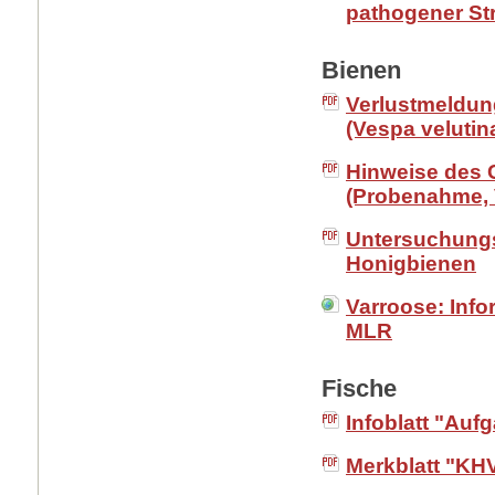
pathogener St
Bienen
Verlustmeldun
(Vespa velutina
Hinweise des 
(Probenahme, 
Untersuchungs
Honigbienen
Varroose: Info
MLR
Fische
Infoblatt "Au
Merkblatt "KHV