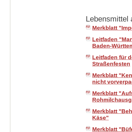
Lebensmittel 
Merkblatt "Im
Leitfaden "Man
Baden-Württe
Leitfaden für 
Straßenfesten
Merkblatt "Ke
nicht vorverp
Merkblatt "Auf
Rohmilchausg
Merkblatt "Be
Käse"
Merkblatt "Bü