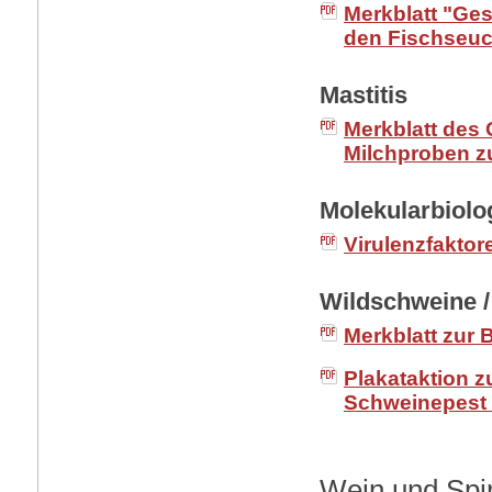
Merkblatt "Ge
den Fischseu
Mastitis
Merkblatt des
Milchproben zu
Molekularbiolo
Virulenzfaktor
Wildschweine 
Merkblatt zur
Plakataktion z
Schweinepest ü
Wein und Spi