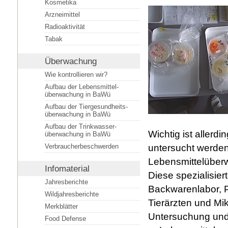
Kosmetika
Arzneimittel
Radioaktivität
Tabak
Überwachung
Wie kontrollieren wir?
Aufbau der Lebensmittel­
überwachung in BaWü
Aufbau der Tiergesundheits­
überwachung in BaWü
Aufbau der Trinkwasser­
Wichtig ist allerd
überwachung in BaWü
Verbraucherbeschwerden
untersucht werden
Lebensmittelüberw
Infomaterial
Diese spezialisier
Jahresberichte
Backwarenlabor, P
Wildjahresberichte
Tierärzten und Mi
Merkblätter
Untersuchung und
Food Defense