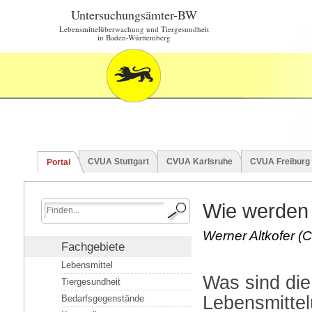
Untersuchungsämter-BW
Lebensmittelüberwachung und Tiergesundheit
in Baden-Württemberg
CVUA Stuttgart
CVUA Karlsruhe
CVUA Freiburg
Portal
Wie werden 
Werner Altkofer (C
Fachgebiete
Lebensmittel
Was sind die
Tiergesundheit
Lebensmitte
Bedarfsgegenstände