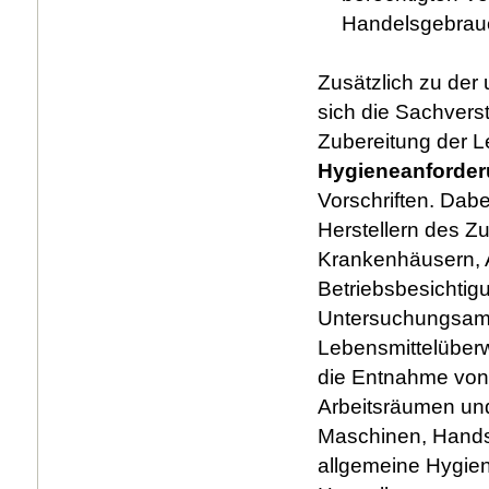
Handelsgebrau
Zusätzlich zu der
sich die Sachvers
Zubereitung der Le
Hygieneanforde
Vorschriften. Dab
Herstellern des Z
Krankenhäusern, A
Betriebsbesichti
Untersuchungsamt
Lebensmittelüber
die Entnahme von
Arbeitsräumen und
Maschinen, Handsc
allgemeine Hygien