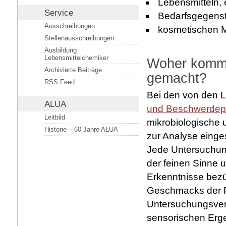
Lebensmitteln, 
Service
Bedarfsgegenstä
Ausschreibungen
kosmetischen M
Stellenausschreibungen
Ausbildung
Lebensmittelchemiker
Woher komme
Archivierte Beiträge
gemacht?
RSS Feed
Bei den von den L
ALUA
und Beschwerdep
Leitbild
mikrobiologische
Historie – 60 Jahre ALUA
zur Analyse einges
Jede Untersuchung
der feinen Sinne u
Erkenntnisse bez
Geschmacks der P
Untersuchungsverf
sensorischen Erg