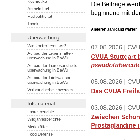
Kosmetika
Die Beiträge werd
Arzneimittel
beginnend mit dem
Radioaktivität
Tabak
Anderen Jahrgang wählen:
Überwachung
Wie kontrollieren wir?
07.08.2026 | CVU
Aufbau der Lebensmittel­
CVUA Stuttgart 
überwachung in BaWü
pseudotubercul
Aufbau der Tiergesundheits­
überwachung in BaWü
Aufbau der Trinkwasser­
05.08.2026 | CVU
überwachung in BaWü
Verbraucherbeschwerden
Das CVUA Freibu
Infomaterial
03.08.2026 | CVU
Jahresberichte
Zwischen Schönh
Wildjahresberichte
Prostaglandine
Merkblätter
Food Defense