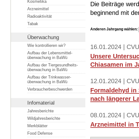
Kosmetika
Die Beiträge werd
Arzneimittel
beginnend mit dem
Radioaktivität
Tabak
Anderen Jahrgang wählen:
Überwachung
Wie kontrollieren wir?
16.01.2024 | CVU
Aufbau der Lebensmittel­
Unsere Untersuc
überwachung in BaWü
Chiasamen im Ja
Aufbau der Tiergesundheits­
überwachung in BaWü
Aufbau der Trinkwasser­
12.01.2024 | CVU
überwachung in BaWü
Verbraucherbeschwerden
Formaldehyd in 
nach längerer L
Infomaterial
Jahresberichte
08.01.2024 | CV
Wildjahresberichte
Arzneimittel in 
Merkblätter
Food Defense